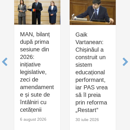
MAN, bilanț
Gaik
după prima
Vartanean:
sesiune din
Chișinăul a
2026:
construit un
inițiative
sistem
legislative,
educațional
zeci de
performant,
amendament
iar PAS vrea
e și sute de
să îl preia
întâlniri cu
prin reforma
cetățenii
„Restart”
6 august 2026
30 iulie 2026