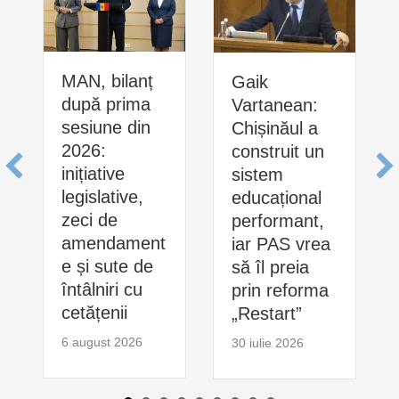
MAN, bilanț
Gaik
după prima
Vartanean:
sesiune din
Chișinăul a
2026:
construit un
inițiative
sistem
legislative,
educațional
zeci de
performant,
amendament
iar PAS vrea
e și sute de
să îl preia
întâlniri cu
prin reforma
cetățenii
„Restart”
6 august 2026
30 iulie 2026