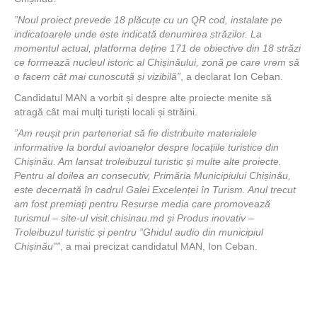
”Noul proiect prevede 18 plăcuțe cu un QR cod, instalate pe
indicatoarele unde este indicată denumirea străzilor. La
momentul actual, platforma deține 171 de obiective din 18 străzi
ce formează nucleul istoric al Chișinăului, zonă pe care vrem să
o facem cât mai cunoscută și vizibilă”
, a declarat Ion Ceban.
Candidatul MAN a vorbit și despre alte proiecte menite să
atragă cât mai mulți turiști locali și străini.
”Am reușit prin parteneriat să fie distribuite materialele
informative la bordul avioanelor despre locațiile turistice din
Chișinău. Am lansat troleibuzul turistic și multe alte proiecte.
Pentru al doilea an consecutiv, Primăria Municipiului Chișinău,
este decernată în cadrul Galei Excelenței în Turism. Anul trecut
am fost premiați pentru Resurse media care promovează
turismul – site-ul visit.chisinau.md și Produs inovativ –
Troleibuzul turistic și pentru ”Ghidul audio din municipiul
Chișinău””
, a mai precizat candidatul MAN, Ion Ceban.