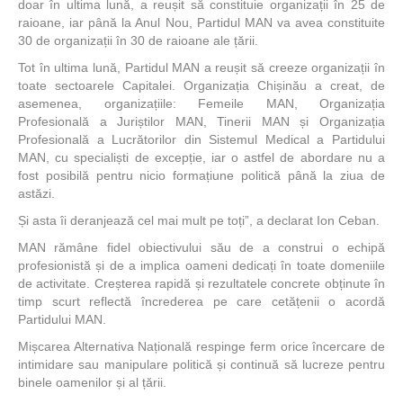
doar în ultima lună, a reușit să constituie organizații în 25 de
raioane, iar până la Anul Nou, Partidul MAN va avea constituite
30 de organizații în 30 de raioane ale țării.
Tot în ultima lună, Partidul MAN a reușit să creeze organizații în
toate sectoarele Capitalei. Organizația Chișinău a creat, de
asemenea, organizațiile: Femeile MAN, Organizația
Profesională a Juriștilor MAN, Tinerii MAN și Organizația
Profesională a Lucrătorilor din Sistemul Medical a Partidului
MAN, cu specialiști de excepție, iar o astfel de abordare nu a
fost posibilă pentru nicio formațiune politică până la ziua de
astăzi.
Și asta îi deranjează cel mai mult pe toți”, a declarat Ion Ceban.
MAN rămâne fidel obiectivului său de a construi o echipă
profesionistă și de a implica oameni dedicați în toate domeniile
de activitate. Creșterea rapidă și rezultatele concrete obținute în
timp scurt reflectă încrederea pe care cetățenii o acordă
Partidului MAN.
Mișcarea Alternativa Națională respinge ferm orice încercare de
intimidare sau manipulare politică și continuă să lucreze pentru
binele oamenilor și al țării.