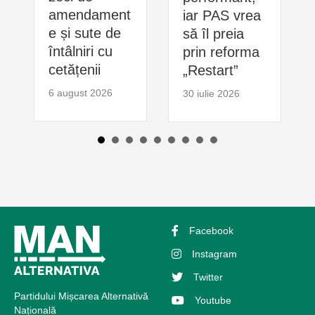
amendament
iar PAS vrea
e și sute de
să îl preia
întâlniri cu
prin reforma
cetățenii
„Restart”
6 august 2026
30 iulie 2026
Facebook
Instagram
Twitter
Partidului Mișcarea Alternativă
Youtube
Națională