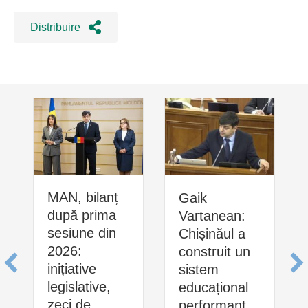
Distribuire
MAN, bilanț
Gaik
după prima
Vartanean:
sesiune din
Chișinăul a
2026:
construit un
inițiative
sistem
legislative,
educațional
zeci de
performant,