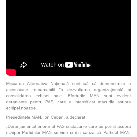
Mișcarea Alternativa Națională continuă să demonstreze o
ascensiune remarcabilă în dezvoltarea organizațională și
consolidarea echipei sale. Eforturile MAN sunt evident
deranjante pentru PAS, care a intensificat atacurile asupra
echipei noastre.
Președintele MAN, Ion Ceban, a declarat:
„Deranjamentul enorm al PAS și atacurile care au pornit asupra
echipei Partidului MAN survine și din cauza că Partidul MAN,