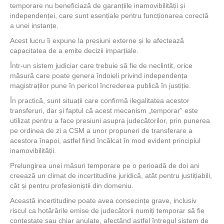
temporare nu beneficiază de garanțiile inamovibilității și
independenței, care sunt esențiale pentru funcționarea corectă
a unei instanțe.
Acest lucru îi expune la presiuni externe și le afectează
capacitatea de a emite decizii imparțiale.
Într-un sistem judiciar care trebuie să fie de neclintit, orice
măsură care poate genera îndoieli privind independența
magistraților pune în pericol încrederea publică în justiție.
În practică, sunt situații care confirmă ilegalitatea acestor
transferuri, dar și faptul că acest mecanism „temporar” este
utilizat pentru a face presiuni asupra judecătorilor, prin punerea
pe ordinea de zi a CSM a unor propuneri de transferare a
acestora înapoi, astfel fiind încălcat în mod evident principiul
inamovibilității.
Prelungirea unei măsuri temporare pe o perioadă de doi ani
creează un climat de incertitudine juridică, atât pentru justițiabili,
cât și pentru profesioniștii din domeniu.
Această incertitudine poate avea consecințe grave, inclusiv
riscul ca hotărârile emise de judecătorii numiți temporar să fie
contestate sau chiar anulate, afectând astfel întregul sistem de