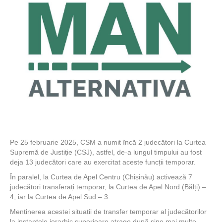
Pe 25 februarie 2025, CSM a numit încă 2 judecători la Curtea
Supremă de Justiție (CSJ), astfel, de-a lungul timpului au fost
deja 13 judecători care au exercitat aceste funcții temporar.
În paralel, la Curtea de Apel Centru (Chișinău) activează 7
judecători transferați temporar, la Curtea de Apel Nord (Bălți) –
4, iar la Curtea de Apel Sud – 3.
Menținerea acestei situații de transfer temporar al judecătorilor
la instanțele ierarhic superioare atrage după sine mai multe