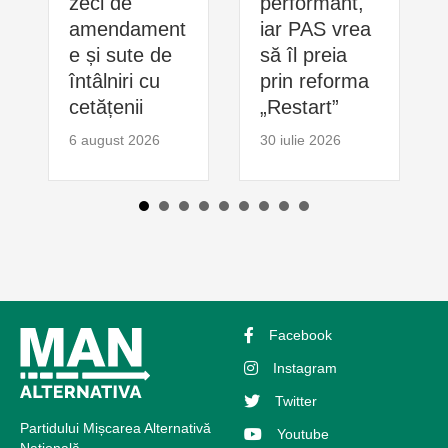
zeci de
performant,
amendament
iar PAS vrea
e și sute de
să îl preia
întâlniri cu
prin reforma
cetățenii
„Restart”
6 august 2026
30 iulie 2026
Facebook
Instagram
Twitter
Partidului Mișcarea Alternativă
Youtube
Națională