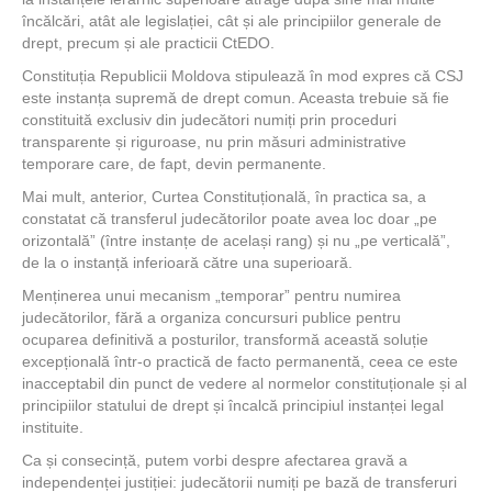
încălcări, atât ale legislației, cât și ale principiilor generale de
drept, precum și ale practicii CtEDO.
Constituția Republicii Moldova stipulează în mod expres că CSJ
este instanța supremă de drept comun. Aceasta trebuie să fie
constituită exclusiv din judecători numiți prin proceduri
transparente și riguroase, nu prin măsuri administrative
temporare care, de fapt, devin permanente.
Mai mult, anterior, Curtea Constituțională, în practica sa, a
constatat că transferul judecătorilor poate avea loc doar „pe
orizontală” (între instanțe de același rang) și nu „pe verticală”,
de la o instanță inferioară către una superioară.
Menținerea unui mecanism „temporar” pentru numirea
judecătorilor, fără a organiza concursuri publice pentru
ocuparea definitivă a posturilor, transformă această soluție
excepțională într-o practică de facto permanentă, ceea ce este
inacceptabil din punct de vedere al normelor constituționale și al
principiilor statului de drept și încalcă principiul instanței legal
instituite.
Ca și consecință, putem vorbi despre afectarea gravă a
independenței justiției: judecătorii numiți pe bază de transferuri