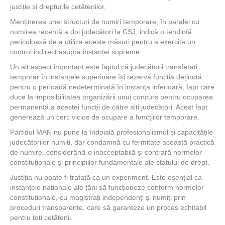
justiție și drepturile cetățenilor.
Menținerea unei structuri de numiri temporare, în paralel cu
numirea recentă a doi judecători la CSJ, indică o tendință
periculoasă de a utiliza aceste măsuri pentru a exercita un
control indirect asupra instanței supreme.
Un alt aspect important este faptul că judecătorii transferați
temporar în instanțele superioare își rezervă funcția deținută
pentru o perioadă nedeterminată în instanța inferioară, fapt care
duce la imposibilitatea organizării unui concurs pentru ocuparea
permanentă a acestei funcții de către alți judecători. Acest fapt
generează un cerc vicios de ocupare a funcțiilor temporare.
Partidul MAN nu pune la îndoială profesionalismul și capacitățile
judecătorilor numiți, dar condamnă cu fermitate această practică
de numire, considerând-o inacceptabilă și contrară normelor
constituționale și principiilor fundamentale ale statului de drept.
Justiția nu poate fi tratată ca un experiment. Este esențial ca
instanțele naționale ale țării să funcționeze conform normelor
constituționale, cu magistrați independenți și numiți prin
proceduri transparente, care să garanteze un proces echitabil
pentru toți cetățenii.