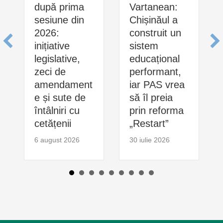
după prima
Vartanean:
sesiune din
Chișinăul a
2026:
construit un
inițiative
sistem
legislative,
educațional
zeci de
performant,
amendament
iar PAS vrea
e și sute de
să îl preia
întâlniri cu
prin reforma
cetățenii
„Restart”
6 august 2026
30 iulie 2026