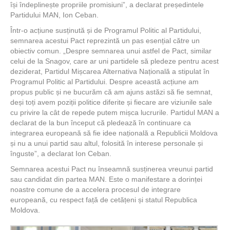
își îndeplinește propriile promisiuni”, a declarat președintele
Partidului MAN, Ion Ceban.
Într-o acțiune susținută și de Programul Politic al Partidului,
semnarea acestui Pact reprezintă un pas esențial către un
obiectiv comun. „Despre semnarea unui astfel de Pact, similar
celui de la Snagov, care ar uni partidele să pledeze pentru acest
deziderat, Partidul Mișcarea Alternativa Națională a stipulat în
Programul Politic al Partidului. Despre această acțiune am
propus public și ne bucurăm că am ajuns astăzi să fie semnat,
deși toți avem poziții politice diferite și fiecare are viziunile sale
cu privire la cât de repede putem mișca lucrurile. Partidul MAN a
declarat de la bun început că pledează în continuare ca
integrarea europeană să fie idee națională a Republicii Moldova
și nu a unui partid sau altul, folosită în interese personale și
înguste”, a declarat Ion Ceban.
Semnarea acestui Pact nu înseamnă susținerea vreunui partid
sau candidat din partea MAN. Este o manifestare a dorinței
noastre comune de a accelera procesul de integrare
europeană, cu respect față de cetățeni și statul Republica
Moldova.