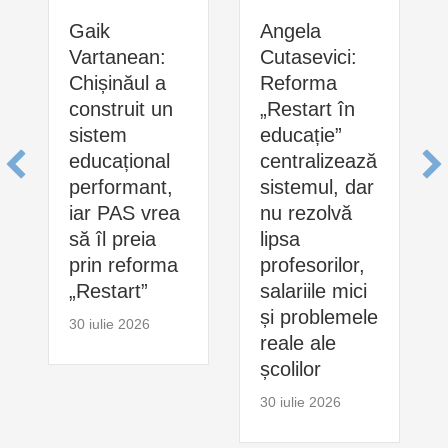
Gaik
Angela
Vartanean:
Cutasevici:
Chișinăul a
Reforma
construit un
„Restart în
sistem
educație”
educațional
centralizează
performant,
sistemul, dar
iar PAS vrea
nu rezolvă
să îl preia
lipsa
prin reforma
profesorilor,
„Restart”
salariile mici
și problemele
30 iulie 2026
reale ale
școlilor
30 iulie 2026