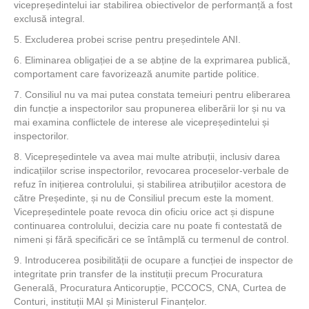
vicepreședintelui iar stabilirea obiectivelor de performanță a fost
exclusă integral.
5. Excluderea probei scrise pentru președintele ANI.
6. Eliminarea obligației de a se abține de la exprimarea publică,
comportament care favorizează anumite partide politice.
7. Consiliul nu va mai putea constata temeiuri pentru eliberarea
din funcție a inspectorilor sau propunerea eliberării lor și nu va
mai examina conflictele de interese ale vicepreședintelui și
inspectorilor.
8. Vicepreședintele va avea mai multe atribuții, inclusiv darea
indicațiilor scrise inspectorilor, revocarea proceselor-verbale de
refuz în inițierea controlului, și stabilirea atribuțiilor acestora de
către Președinte, și nu de Consiliul precum este la moment.
Vicepreședintele poate revoca din oficiu orice act și dispune
continuarea controlului, decizia care nu poate fi contestată de
nimeni și fără specificări ce se întâmplă cu termenul de control.
9. Introducerea posibilității de ocupare a funcției de inspector de
integritate prin transfer de la instituții precum Procuratura
Generală, Procuratura Anticorupție, PCCOCS, CNA, Curtea de
Conturi, instituții MAI și Ministerul Finanțelor.