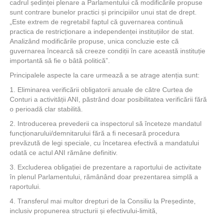
cadrul ședinței plenare a Parlamentului că modificările propuse
sunt contrare bunelor practici și principiilor unui stat de drept.
„Este extrem de regretabil faptul că guvernarea continuă
practica de restricționare a independenței instituțiilor de stat.
Analizând modificările propuse, unica concluzie este că
guvernarea încearcă să creeze condiții în care această instituție
importantă să fie o bâtă politică”.
Principalele aspecte la care urmează a se atrage atenția sunt:
1. Eliminarea verificării obligatorii anuale de către Curtea de
Conturi a activității ANI, păstrând doar posibilitatea verificării fără
o perioadă clar stabilită.
2. Introducerea prevederii ca inspectorul să înceteze mandatul
funcționarului/demnitarului fără a fi necesară procedura
prevăzută de legi speciale, cu încetarea efectivă a mandatului
odată ce actul ANI rămâne definitiv.
3. Excluderea obligației de prezentare a raportului de activitate
în plenul Parlamentului, rămânând doar prezentarea simplă a
raportului.
4. Transferul mai multor drepturi de la Consiliu la Președinte,
inclusiv propunerea structurii și efectivului-limită,