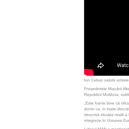
Ion Ceban salută vizitele 
Președintele Mișcării Alte
Republicii Moldova, subli
„Este foarte bine că ofic
dorim ca, în toate discuț
descrisă situația reală a
integreze în Uniunea Eu
Liderul MAN a menționat 