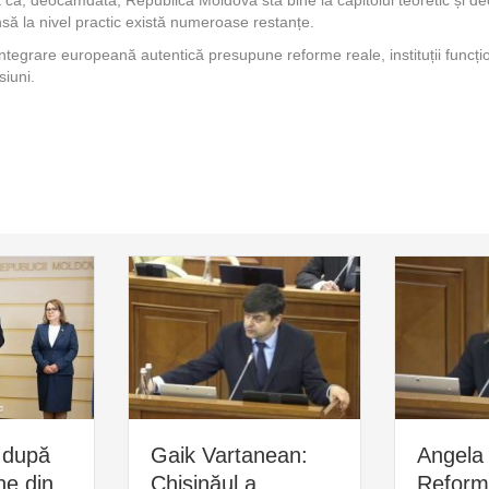
să la nivel practic există numeroase restanțe.
 integrare europeană autentică presupune reforme reale, instituții funcțion
siuni.
 după
Gaik Vartanean:
Angela 
ne din
Chișinăul a
Reform