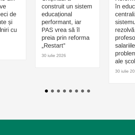
ive
construit un sistem
în educ
zeci de
educațional
central
e și
performant, iar
sistemu
niri cu
PAS vrea să îl
rezolvă
preia prin reforma
profesor
„Restart”
salariil
problem
30 iulie 2026
ale școl
30 iulie 2