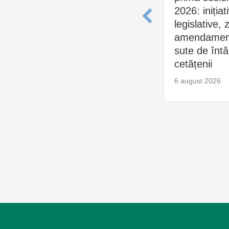
2026: inițiat
legislative, 
amendament
sute de întâl
cetățenii
6 august 2026