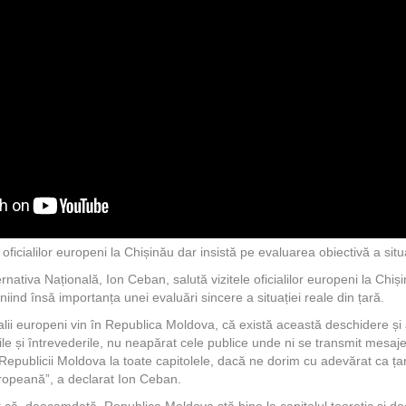
oficialilor europeni la Chișinău dar insistă pe evaluarea obiectivă a situa
rnativa Națională, Ion Ceban, salută vizitele oficialilor europeni la Chișină
niind însă importanța unei evaluări sincere a situației reale din țară.
ialii europeni vin în Republica Moldova, că există această deschidere și 
iile și întrevederile, nu neapărat cele publice unde ni se transmit mesaje
 Republicii Moldova la toate capitolele, dacă ne dorim cu adevărat ca ț
ropeană”, a declarat Ion Ceban.
că, deocamdată, Republica Moldova stă bine la capitolul teoretic și dec