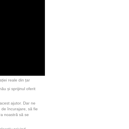
ției reale din țar
u și sprijinul oferit
acest ajutor. Dar ne
 de încurajare, să fie
ara noastră să se
larativ privind