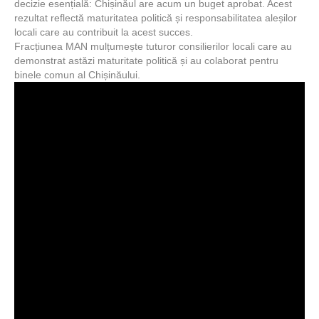
decizie esențială: Chișinăul are acum un buget aprobat. Acest
rezultat reflectă maturitatea politică și responsabilitatea aleșilor
locali care au contribuit la acest succes.
Fracțiunea MAN mulțumește tuturor consilierilor locali care au
demonstrat astăzi maturitate politică și au colaborat pentru
binele comun al Chișinăului.