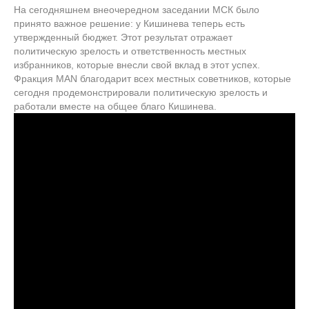
На сегодняшнем внеочередном заседании МСК было
принято важное решение: у Кишинева теперь есть
утвержденный бюджет. Этот результат отражает
политическую зрелость и ответственность местных
избранников, которые внесли свой вклад в этот успех.
Фракция MAN благодарит всех местных советников, которые
сегодня продемонстрировали политическую зрелость и
работали вместе на общее благо Кишинева.