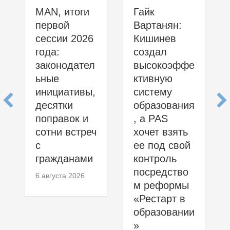
MAN, итоги
Гайк
первой
Вартанян:
сессии 2026
Кишинев
года:
создал
законодател
высокоэффе
ьные
ктивную
инициативы,
систему
десятки
образования
поправок и
, а PAS
сотни встреч
хочет взять
с
ее под свой
гражданами
контроль
посредство
6 августа 2026
м реформы
«Рестарт в
образовании
»