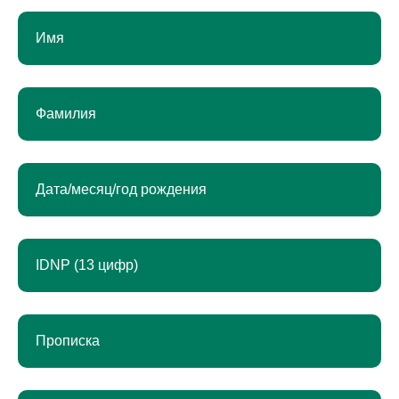
cerere
1
md