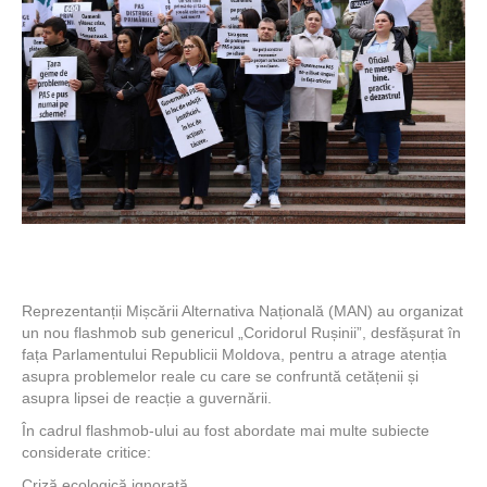
Reprezentanții Mișcării Alternativa Națională (MAN) au organizat
un nou flashmob sub genericul „Coridorul Rușinii”, desfășurat în
fața Parlamentului Republicii Moldova, pentru a atrage atenția
asupra problemelor reale cu care se confruntă cetățenii și
asupra lipsei de reacție a guvernării.
În cadrul flashmob-ului au fost abordate mai multe subiecte
considerate critice:
Criză ecologică ignorată