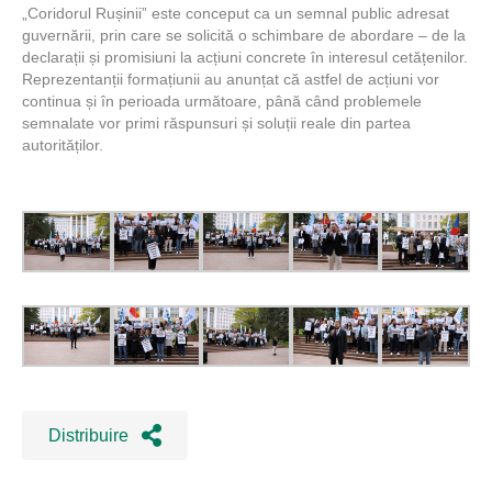
„Coridorul Rușinii” este conceput ca un semnal public adresat
guvernării, prin care se solicită o schimbare de abordare – de la
declarații și promisiuni la acțiuni concrete în interesul cetățenilor.
Reprezentanții formațiunii au anunțat că astfel de acțiuni vor
continua și în perioada următoare, până când problemele
semnalate vor primi răspunsuri și soluții reale din partea
autorităților.
Distribuire