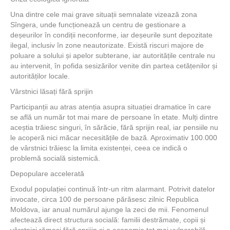
Una dintre cele mai grave situații semnalate vizează zona
Sîngera, unde funcționează un centru de gestionare a
deșeurilor în condiții neconforme, iar deșeurile sunt depozitate
ilegal, inclusiv în zone neautorizate. Există riscuri majore de
poluare a solului și apelor subterane, iar autoritățile centrale nu
au intervenit, în pofida sesizărilor venite din partea cetățenilor și
autorităților locale.
Vârstnici lăsați fără sprijin
Participanții au atras atenția asupra situației dramatice în care
se află un număr tot mai mare de persoane în etate. Mulți dintre
aceștia trăiesc singuri, în sărăcie, fără sprijin real, iar pensiile nu
le acoperă nici măcar necesitățile de bază. Aproximativ 100.000
de vârstnici trăiesc la limita existenței, ceea ce indică o
problemă socială sistemică.
Depopulare accelerată
Exodul populației continuă într-un ritm alarmant. Potrivit datelor
invocate, circa 100 de persoane părăsesc zilnic Republica
Moldova, iar anual numărul ajunge la zeci de mii. Fenomenul
afectează direct structura socială: familii destrămate, copii și