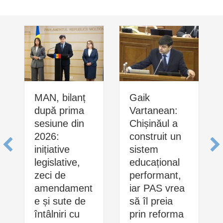
MAN, bilanț
Gaik
după prima
Vartanean:
sesiune din
Chișinăul a
2026:
construit un
inițiative
sistem
legislative,
educațional
zeci de
performant,
amendament
iar PAS vrea
e și sute de
să îl preia
întâlniri cu
prin reforma