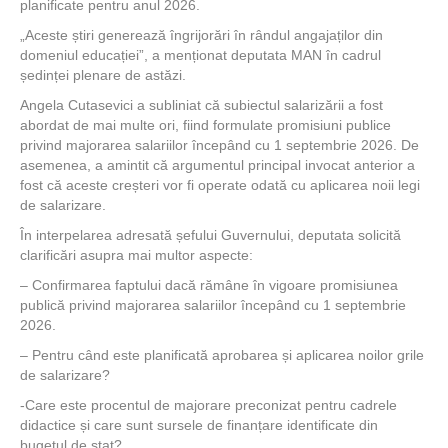
planificate pentru anul 2026.
„Aceste știri generează îngrijorări în rândul angajaților din
domeniul educației”, a menționat deputata MAN în cadrul
ședinței plenare de astăzi.
Angela Cutasevici a subliniat că subiectul salarizării a fost
abordat de mai multe ori, fiind formulate promisiuni publice
privind majorarea salariilor începând cu 1 septembrie 2026. De
asemenea, a amintit că argumentul principal invocat anterior a
fost că aceste creșteri vor fi operate odată cu aplicarea noii legi
de salarizare.
În interpelarea adresată șefului Guvernului, deputata solicită
clarificări asupra mai multor aspecte:
– Confirmarea faptului dacă rămâne în vigoare promisiunea
publică privind majorarea salariilor începând cu 1 septembrie
2026.
– Pentru când este planificată aprobarea și aplicarea noilor grile
de salarizare?
-Care este procentul de majorare preconizat pentru cadrele
didactice și care sunt sursele de finanțare identificate din
bugetul de stat?