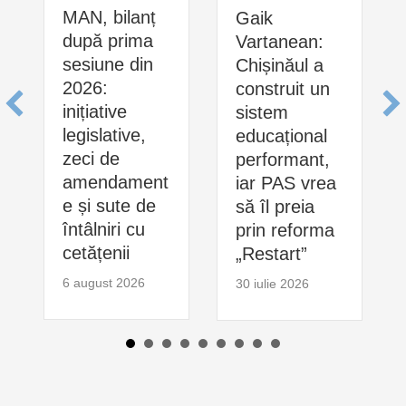
MAN, bilanț
Gaik
după prima
Vartanean:
sesiune din
Chișinăul a
2026:
construit un
inițiative
sistem
legislative,
educațional
zeci de
performant,
amendament
iar PAS vrea
e și sute de
să îl preia
întâlniri cu
prin reforma
cetățenii
„Restart”
6 august 2026
30 iulie 2026