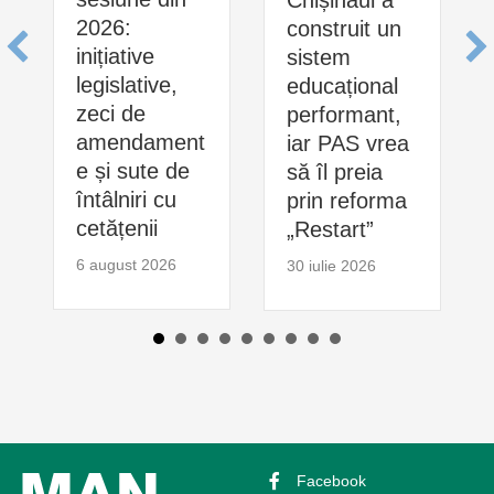
2026:
construit un
inițiative
sistem
legislative,
educațional
zeci de
performant,
amendament
iar PAS vrea
e și sute de
să îl preia
întâlniri cu
prin reforma
cetățenii
„Restart”
6 august 2026
30 iulie 2026
Facebook