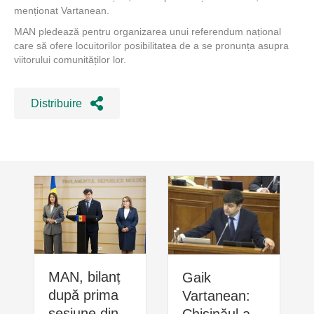
menționat Vartanean.
MAN pledează pentru organizarea unui referendum național
care să ofere locuitorilor posibilitatea de a se pronunța asupra
viitorului comunităților lor.
Distribuire
MAN, bilanț
Gaik
după prima
Vartanean:
sesiune din
Chișinăul a