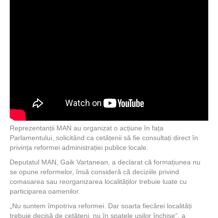
Reprezentanții MAN au organizat o acțiune în fața
Parlamentului, solicitând ca cetățenii să fie consultați direct în
privința reformei administrației publice locale.
Deputatul MAN, Gaik Vartanean, a declarat că formațiunea nu
se opune reformelor, însă consideră că deciziile privind
comasarea sau reorganizarea localităților trebuie luate cu
participarea oamenilor.
„Nu suntem împotriva reformei. Dar soarta fiecărei localități
trebuie decisă de cetățeni, nu în spatele ușilor închise”, a