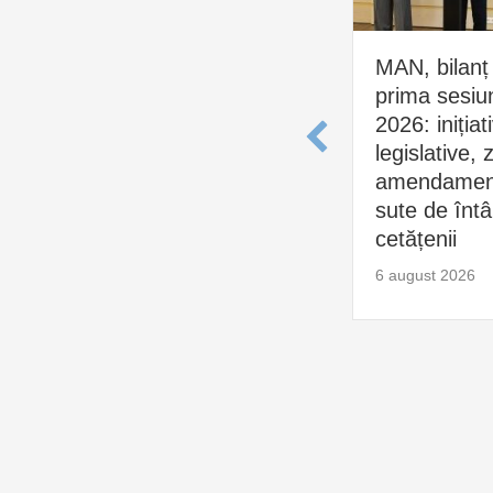
MAN, bilanț
prima sesiu
2026: inițiat
legislative, 
amendament
sute de întâl
cetățenii
6 august 2026