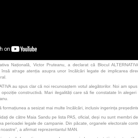
nativa Națională, Victor Pruteanu, a declarat că Blocul ALTERNATIVA
, însă atrage atenția asupra unor încălcări legate de implicarea dire
ral.
ATIVA au spus clar că noi recunoaștem votul alegătorilor. Noi am spu
poziție constructivă. Mari ilegalități care să fie constatate în aleger
eanu.
că formațiunea a sesizat mai multe încălcări, inclusiv ingerința președinte
dați de către Maia Sandu pe lista PAS, oficial, deși nu sunt membri de 
ntea perioadei legale de campanie. Din păcate, organele electorale cont
le noastre”, a afirmat reprezentantul MAN.