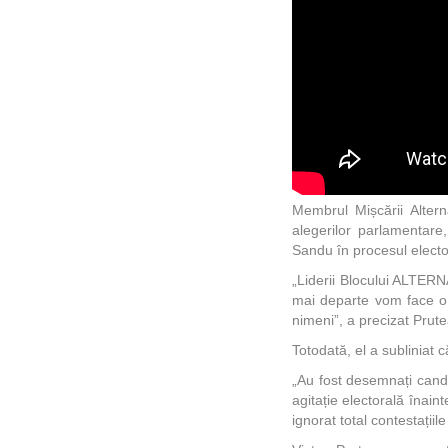
Membrul Mișcării Alter
alegerilor parlamentare
Sandu în procesul electo
„Liderii Blocului ALTERN
mai departe vom face o o
nimeni”, a precizat Prut
Totodată, el a subliniat 
„Au fost desemnați candi
agitație electorală înai
ignorat total contestații