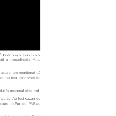
 recunoaște rezultatele
ctă a președintelui Maia
s asta și am menționat că
i nu au fost observate de
lui în procesul electoral.
partid. Au fost cazuri de
rolate de Partidul PAS au