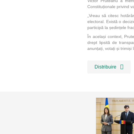
Victor Pruteanu a menț
Constituționale privind va
„Vreau să citesc hotărâr
electoral. Există o deciz
participă la ședințele fra
În același context, Prute
drept lipsită de trans
anunțați, votați și trimi
Distribuire