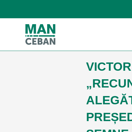
VICTOR
„RECU
ALEGĂT
PREȘED