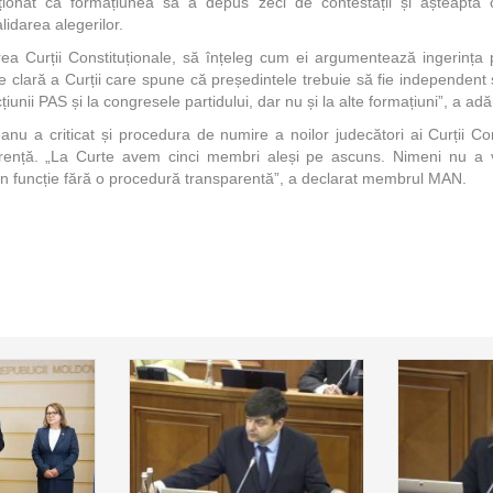
ionat că formațiunea sa a depus zeci de contestații și așteaptă cu
lidarea alegerilor.
ea Curții Constituționale, să înțeleg cum ei argumentează ingerința 
ie clară a Curții care spune că președintele trebuie să fie independent
cțiunii PAS și la congresele partidului, dar nu și la alte formațiuni”, a adă
anu a criticat și procedura de numire a noilor judecători ai Curții Con
parență. „La Curte avem cinci membri aleși pe ascuns. Nimeni nu a v
și în funcție fără o procedură transparentă”, a declarat membrul MAN.