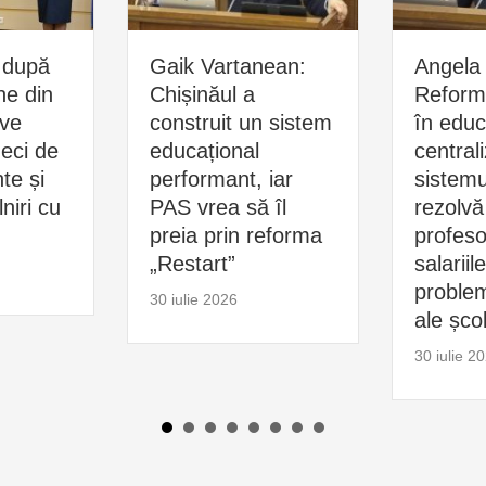
 după
Gaik Vartanean:
Angela 
ne din
Chișinăul a
Reform
ive
construit un sistem
în educ
zeci de
educațional
central
e și
performant, iar
sistemu
niri cu
PAS vrea să îl
rezolvă
preia prin reforma
profesor
„Restart”
salariil
problem
30 iulie 2026
ale școl
30 iulie 2