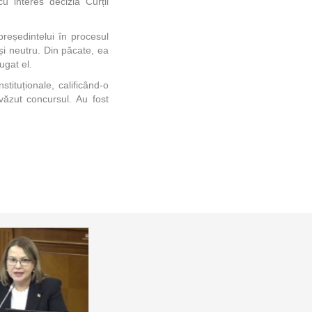
 interes decizia Curții
președintelui în procesul
 și neutru. Din păcate, ea
ugat el.
stituționale, calificând-o
ăzut concursul. Au fost