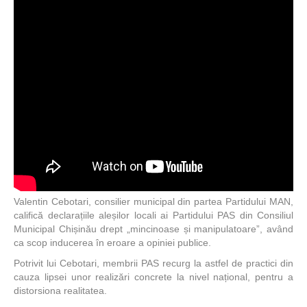
Valentin Cebotari, consilier municipal din partea Partidului MAN,
califică declarațiile aleșilor locali ai Partidului PAS din Consiliul
Municipal Chișinău drept „mincinoase și manipulatoare”, având
ca scop inducerea în eroare a opiniei publice.
Potrivit lui Cebotari, membrii PAS recurg la astfel de practici din
cauza lipsei unor realizări concrete la nivel național, pentru a
distorsiona realitatea.