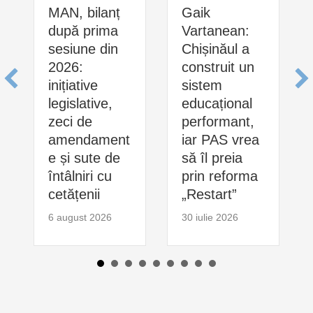
MAN, bilanț
Gaik
după prima
Vartanean:
sesiune din
Chișinăul a
2026:
construit un
inițiative
sistem
legislative,
educațional
zeci de
performant,
amendament
iar PAS vrea
e și sute de
să îl preia
întâlniri cu
prin reforma
cetățenii
„Restart”
6 august 2026
30 iulie 2026