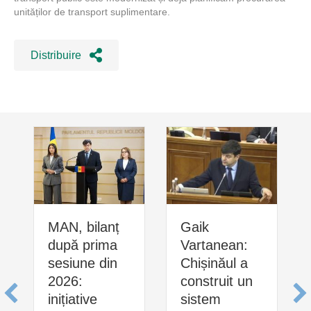
unităților de transport suplimentare.
Distribuire
MAN, bilanț
Gaik
după prima
Vartanean:
sesiune din
Chișinăul a
2026:
construit un
inițiative
sistem