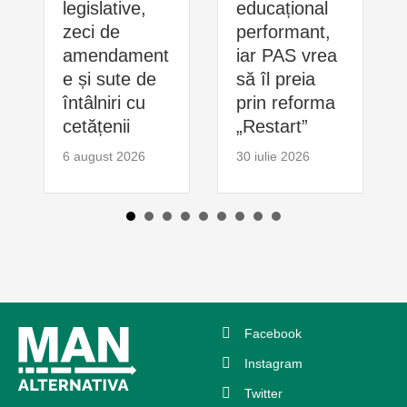
legislative,
educațional
zeci de
performant,
amendament
iar PAS vrea
e și sute de
să îl preia
întâlniri cu
prin reforma
cetățenii
„Restart”
6 august 2026
30 iulie 2026
Facebook
Instagram
Twitter