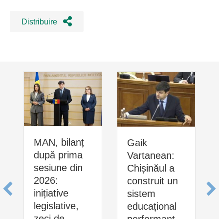
Distribuire
MAN, bilanț
Gaik
după prima
Vartanean:
sesiune din
Chișinăul a
2026:
construit un
inițiative
sistem
legislative,
educațional
zeci de
performant,