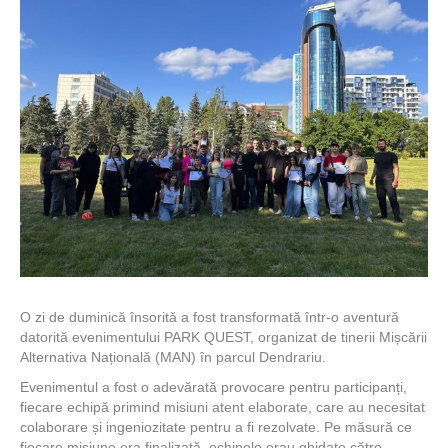
O zi de duminică însorită a fost transformată într-o aventură
datorită evenimentului PARK QUEST, organizat de tinerii Mișcării
Alternativa Națională (MAN) în parcul Dendrariu.
Evenimentul a fost o adevărată provocare pentru participanți,
fiecare echipă primind misiuni atent elaborate, care au necesitat
colaborare și ingeniozitate pentru a fi rezolvate. Pe măsură ce
fiecare misiune era finalizată, echipele erau ghidate către