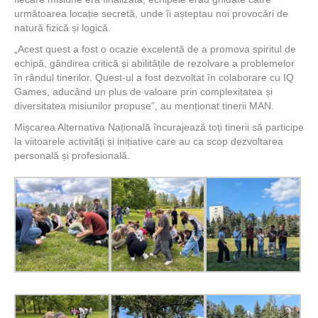
următoarea locație secretă, unde îi așteptau noi provocări de
natură fizică și logică.
„Acest quest a fost o ocazie excelentă de a promova spiritul de
echipă, gândirea critică și abilitățile de rezolvare a problemelor
în rândul tinerilor. Quest-ul a fost dezvoltat în colaborare cu IQ
Games, aducând un plus de valoare prin complexitatea și
diversitatea misiunilor propuse”, au menționat tinerii MAN.
Mișcarea Alternativa Națională încurajează toți tinerii să participe
la viitoarele activități și inițiative care au ca scop dezvoltarea
personală și profesională.