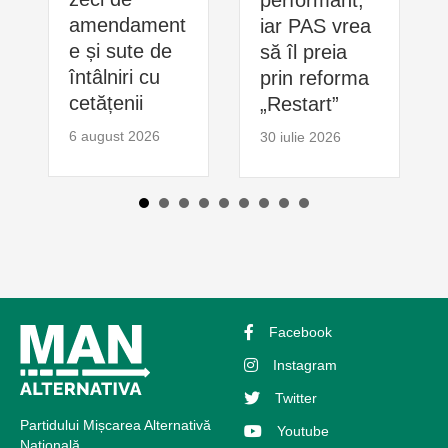
amendament
iar PAS vrea
e și sute de
să îl preia
întâlniri cu
prin reforma
cetățenii
„Restart”
6 august 2026
30 iulie 2026
Facebook
Instagram
Twitter
Partidului Mișcarea Alternativă
Youtube
Națională