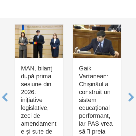
MAN, bilanț
Gaik
după prima
Vartanean:
sesiune din
Chișinăul a
2026:
construit un
inițiative
sistem
legislative,
educațional
zeci de
performant,
amendament
iar PAS vrea
e și sute de
să îl preia