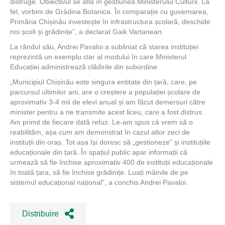
distruge. Obiectivul se află în gestiunea Ministerului Culturii. La
fel, vorbim de Grădina Botanica. În comparație cu guvernarea,
Primăria Chișinău investește în infrastructura școlară, deschide
noi școli și grădinițe”, a declarat Gaik Vartanean.
La rândul său, Andrei Pavaloi a subliniat că starea instituției
reprezintă un exemplu clar al modului în care Ministerul
Educației administrează clădirile din subordine.
„Municipiul Chișinău este singura entitate din țară, care, pe
parcursul ultimilor ani, are o creștere a populației școlare de
aproximativ 3-4 mii de elevi anual și am făcut demersuri către
minister pentru a ne transmite acest liceu, care a fost distrus.
Am primit de fiecare dată refuz. Le-am spus că vrem să o
reabilităm, așa cum am demonstrat în cazul altor zeci de
instituții din oraș. Tot așa își doresc să „gestioneze” și instituțiile
educaționale din țară. În spațiul public apar informații că
urmează să fie închise aproximativ 400 de instituții educaționale
în toată țara, să fie închise grădinițe. Luați mâinile de pe
sistemul educațional național”, a conchis Andrei Pavaloi.
Distribuire