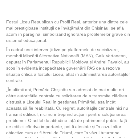
Fostul Liceu Republican cu Profil Real, anterior una dintre cele
mai prestigioase instituții de învățământ din Chișinău, se află
acum în paragină, simbolizând ignorarea problemelor grave din
sistemul educațional.
În cadrul unei intervenții live pe platformele de socializare,
membrii Mișcării Alternativa Națională (MAN), Gaik Vartanean,
deputat în Parlamentul Republicii Moldova și Andrei Pavaloi, au
scos în evidență incapacitatea guvernării PAS de a rezolva
situația critică a fostului Liceu, aflat în administrarea autorităților
centrale.
„În ultimii ani, Primăria Chișinău s-a adresat de mai multe ori
către autoritățile centrale cu solicitarea de a transmite clădirea
distrusă a Liceului Real în gestiunea Primăriei, așa încât
aceasta să fie reabilitată. Cu regret, autoritățile centrale nici nu
transmit edificiul, nici nu întreprind acțiuni pentru soluționarea
problemei. O astfel de atitudine față de patrimoniul public, față
de edificii cândva importante, pot fi atestate și în cazul altor
obiective cum ar fi Arcul de Triumf, care în văzul tuturor se