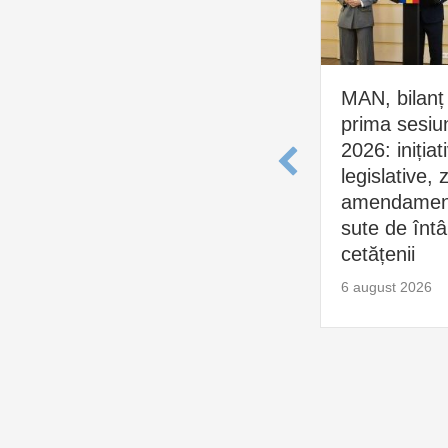
MAN, bilanț
prima sesiu
2026: inițiat
legislative, 
amendament
sute de întâl
cetățenii
6 august 2026