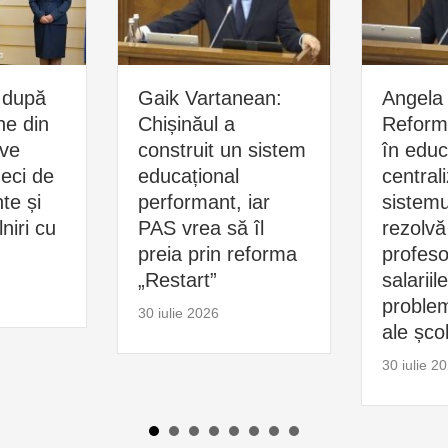
 după
Gaik Vartanean:
Angela 
ne din
Chișinăul a
Reform
ive
construit un sistem
în educ
zeci de
educațional
central
e și
performant, iar
sistemu
niri cu
PAS vrea să îl
rezolvă
preia prin reforma
profesor
„Restart”
salariil
problem
30 iulie 2026
ale școl
30 iulie 2