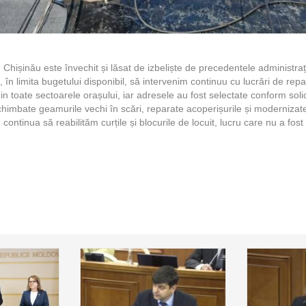
n Chișinău este învechit și lăsat de izbeliște de precedentele administr
, în limita bugetului disponibil, să intervenim continuu cu lucrări de repar
in toate sectoarele orașului, iar adresele au fost selectate conform solic
schimbate geamurile vechi în scări, reparate acoperișurile și modernizate
ntinua să reabilităm curțile și blocurile de locuit, lucru care nu a fost 