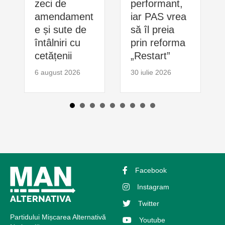
zeci de
performant,
amendament
iar PAS vrea
e și sute de
să îl preia
întâlniri cu
prin reforma
cetățenii
„Restart”
6 august 2026
30 iulie 2026
Facebook
Instagram
Twitter
Partidului Mișcarea Alternativă
Youtube