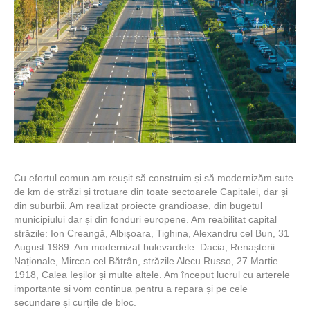
Cu efortul comun am reușit să construim și să modernizăm sute
de km de străzi și trotuare din toate sectoarele Capitalei, dar și
din suburbii. Am realizat proiecte grandioase, din bugetul
municipiului dar și din fonduri europene. Am reabilitat capital
străzile: Ion Creangă, Albișoara, Tighina, Alexandru cel Bun, 31
August 1989. Am modernizat bulevardele: Dacia, Renașterii
Naționale, Mircea cel Bătrân, străzile Alecu Russo, 27 Martie
1918, Calea Ieșilor și multe altele. Am început lucrul cu arterele
importante și vom continua pentru a repara și pe cele
secundare și curțile de bloc.