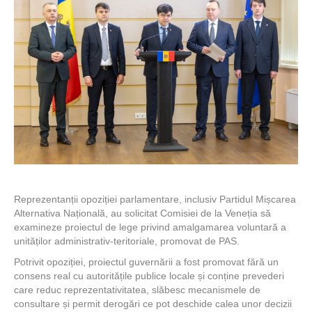
Reprezentanții opoziției parlamentare, inclusiv Partidul Mișcarea
Alternativa Națională, au solicitat Comisiei de la Veneția să
examineze proiectul de lege privind amalgamarea voluntară a
unităților administrativ-teritoriale, promovat de PAS.
Potrivit opoziției, proiectul guvernării a fost promovat fără un
consens real cu autoritățile publice locale și conține prevederi
care reduc reprezentativitatea, slăbesc mecanismele de
consultare și permit derogări ce pot deschide calea unor decizii