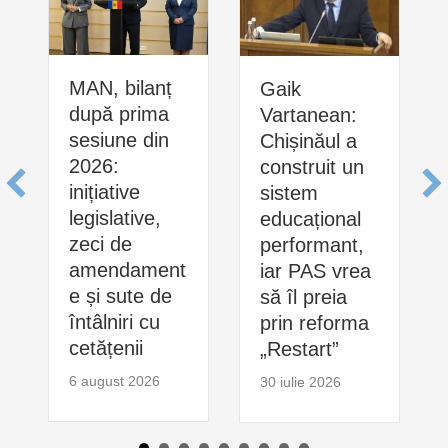
MAN, bilanț
Gaik
după prima
Vartanean:
sesiune din
Chișinăul a
2026:
construit un
inițiative
sistem
legislative,
educațional
zeci de
performant,
amendament
iar PAS vrea
e și sute de
să îl preia
întâlniri cu
prin reforma
cetățenii
„Restart”
6 august 2026
30 iulie 2026