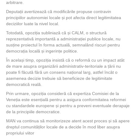
arbitrare.
Deputații avertizează că modificările propuse contravin
principiilor autonomiei locale și pot afecta direct legitimitatea
deciziilor luate la nivel local.
Totodată, opoziția subliniază că și CALM, o structură
reprezentativă importantă a administrației publice locale, nu
susține proiectul în forma actuală, semnalând riscuri pentru
democrația locală și ingerințe politice.
În același timp, opoziția insistă că o reformă cu un impact atât
de mare asupra organizării administrativ-teritoriale a țării nu
poate fi făcută fără un consens național larg, astfel încât o
asemenea decizie trebuie să beneficieze de legitimitate
democratică reală.
Prin urmare, opoziția consideră că expertiza Comisiei de la
Veneția este esențială pentru a asigura conformitatea reformei
cu standardele europene și pentru a preveni eventuale derapaje
de la principiile democratice.
MAN va continua să monitorizeze atent acest proces și să apere
dreptul comunităților locale de a decide în mod liber asupra
propriului viitor