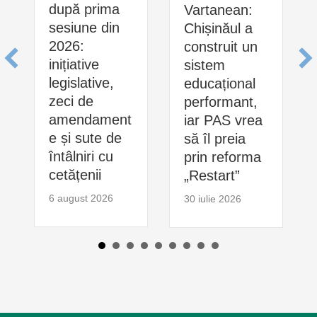
după prima
Vartanean:
sesiune din
Chișinăul a
2026:
construit un
inițiative
sistem
legislative,
educațional
zeci de
performant,
amendament
iar PAS vrea
e și sute de
să îl preia
întâlniri cu
prin reforma
cetățenii
„Restart”
6 august 2026
30 iulie 2026