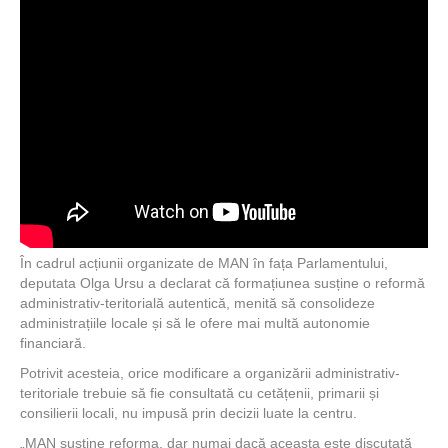
În cadrul acțiunii organizate de MAN în fața Parlamentului,
deputata Olga Ursu a declarat că formațiunea susține o reformă
administrativ-teritorială autentică, menită să consolideze
administrațiile locale și să le ofere mai multă autonomie
financiară.
Potrivit acesteia, orice modificare a organizării administrativ-
teritoriale trebuie să fie consultată cu cetățenii, primarii și
consilierii locali, nu impusă prin decizii luate la centru.
„MAN susține reforma, dar numai dacă aceasta este discutată