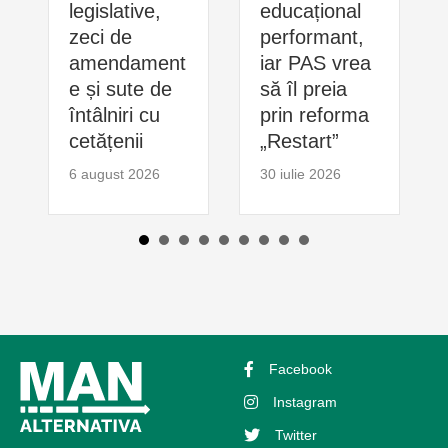
legislative,
educațional
zeci de
performant,
amendament
iar PAS vrea
e și sute de
să îl preia
întâlniri cu
prin reforma
cetățenii
„Restart”
6 august 2026
30 iulie 2026
Facebook
Instagram
Twitter