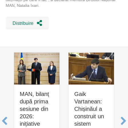
MAN, Natalia Ixari.
Distribuire
MAN, bilanț
Gaik
după prima
Vartanean:
sesiune din
Chișinăul a
2026:
construit un
inițiative
sistem