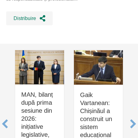
Distribuire
MAN, bilanț
Gaik
după prima
Vartanean:
sesiune din
Chișinăul a
2026:
construit un
inițiative
sistem
legislative,
educațional