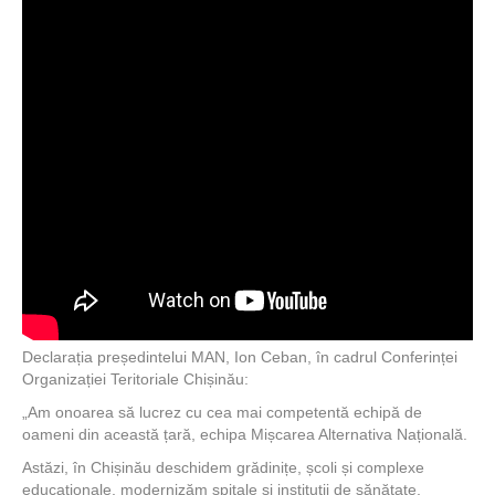
Declarația președintelui MAN, Ion Ceban, în cadrul Conferinței
Organizației Teritoriale Chișinău:
„Am onoarea să lucrez cu cea mai competentă echipă de
oameni din această țară, echipa Mișcarea Alternativa Națională.
Astăzi, în Chișinău deschidem grădinițe, școli și complexe
educaționale, modernizăm spitale și instituții de sănătate,