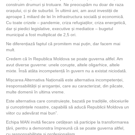
construim drumuri și trotuare. Ne preocupăm nu doar de raza
orașului, ci și de suburbii. În ultimii ani, am avut investiții de
aproape 1 miliard de lei în infrastructura socială și economică.
Cu toate crizele – pandemie, criza refugiaților, criza energetică,
dar și piedici legislative, executive și mediatice – bugetul
municipal a fost multiplicat de 2,5 ori.
Ne diferențiază faptul că promitem mai puțin, dar facem mai
mult.
Credem că în Republica Moldova se poate guverna altfel. Am
avut diverse guverne: unele corupte, altele oligarhice, altele
mixte. Însă atâta incompetență în guvern nu a existat niciodată.
Mișcarea Alternativa Națională este alternativa incompetenței,
iresponsabilității și aroganței, care au caracterizat, din păcate,
multe domenii în ultima vreme.
Este alternativa care construiește, bazată pe tradițiile, obiceiurile
și cunoștințele noastre, capabilă să aducă Republicii Moldova un
viitor cu adevărat mai bun”.
Echipa MAN invită fiecare cetățean să participe la transformarea
țării, pentru a demonstra împreună că se poate guverna altfel,
cu responsabilitate și profesionalism.