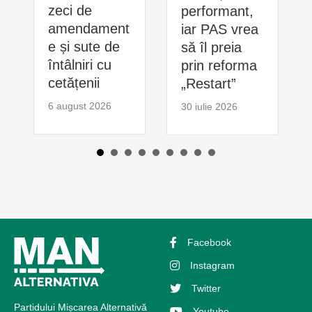
zeci de
performant,
amendament
iar PAS vrea
e și sute de
să îl preia
întâlniri cu
prin reforma
cetățenii
„Restart”
6 august 2026
30 iulie 2026
Facebook
Instagram
Twitter
Partidului Mișcarea Alternativă
Youtube