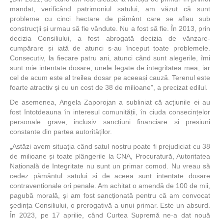
mandat, verificând patrimoniul satului, am văzut că sunt
probleme cu cinci hectare de pământ care se aflau sub
construcții și urmau să fie vândute. Nu a fost să fie. În 2013, prin
decizia Consiliului, a fost abrogată decizia de vânzare-
cumpărare și iată de atunci s-au început toate problemele.
Consecutiv, la fiecare patru ani, atunci când sunt alegerile, îmi
sunt mie intentate dosare, unele legate de integritatea mea, iar
cel de acum este al treilea dosar pe aceeași cauză. Terenul este
foarte atractiv și cu un cost de 38 de milioane”, a precizat edilul.
De asemenea, Angela Zaporojan a subliniat că acțiunile ei au
fost întotdeauna în interesul comunității, în ciuda consecințelor
personale grave, inclusiv sancțiuni financiare și presiuni
constante din partea autorităților.
„Astăzi avem situația când satul nostru poate fi prejudiciat cu 38
de milioane și toate plângerile la CNA, Procuratură, Autoritatea
Națională de Integritate nu sunt un primar comod. Nu vreau să
cedez pământul satului și de aceea sunt intentate dosare
contravenționale ori penale. Am achitat o amendă de 100 de mii,
pagubă morală, și am fost sancționată pentru că am convocat
ședința Consiliului, o prerogativă a unui primar. Este un absurd.
În 2023, pe 17 aprilie, când Curtea Supremă ne-a dat nouă