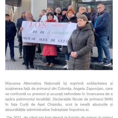
Mișcarea Alternativa Națională își exprimă solidaritatea și
susținerea față de primarul din Colonița, Angela Zaporojan, care
se confruntă cu presiuni și acuzații nefondate în încercarea de a
apăra patrimoniul localității. Declarațiile făcute de primarul MAN
în fața Curții de Apel Chișinău, scot la iveală abuzurile și
absurditățile administrative îndreptate împotriva ei.
„Din 2011, de când am fost aleasă la funcția de primar în primul