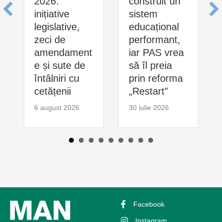
2026:
construit un
inițiative
sistem
legislative,
educațional
zeci de
performant,
amendament
iar PAS vrea
e și sute de
să îl preia
întâlniri cu
prin reforma
cetățenii
„Restart”
6 august 2026
30 iulie 2026
Facebook
Instagram