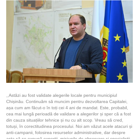
,,Astăzi au fost validate alegerile locale pentru municipiul
Chișinău. Continuăm să muncim pentru dezvoltarea Capitalei,
așa cum am făcut-o în toți cei 4 ani de mandat. Este, probabil,
cea mai lungă perioadă de validare a alegerilor și sper că a fost
din cauza situațiilor tehnice și nu cu alt scop. Vreau să cred,
totuși, în corectitudinea procesului. Noi am văzut acele atacuri și
anti-campanii, folosirea resurselor administrative, dar despre
asta să se expună experții, misiunile de observare și specialiștii