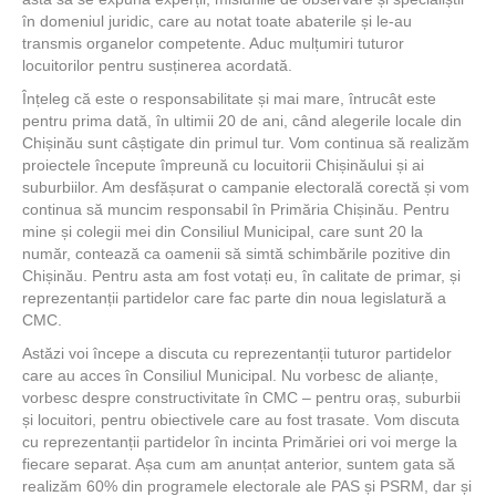
în domeniul juridic, care au notat toate abaterile și le-au
transmis organelor competente. Aduc mulțumiri tuturor
locuitorilor pentru susținerea acordată.
Înțeleg că este o responsabilitate și mai mare, întrucât este
pentru prima dată, în ultimii 20 de ani, când alegerile locale din
Chișinău sunt câștigate din primul tur. Vom continua să realizăm
proiectele începute împreună cu locuitorii Chișinăului și ai
suburbiilor. Am desfășurat o campanie electorală corectă și vom
continua să muncim responsabil în Primăria Chișinău. Pentru
mine și colegii mei din Consiliul Municipal, care sunt 20 la
număr, contează ca oamenii să simtă schimbările pozitive din
Chișinău. Pentru asta am fost votați eu, în calitate de primar, și
reprezentanții partidelor care fac parte din noua legislatură a
CMC.
Astăzi voi începe a discuta cu reprezentanții tuturor partidelor
care au acces în Consiliul Municipal. Nu vorbesc de alianțe,
vorbesc despre constructivitate în CMC – pentru oraș, suburbii
și locuitori, pentru obiectivele care au fost trasate. Vom discuta
cu reprezentanții partidelor în incinta Primăriei ori voi merge la
fiecare separat. Așa cum am anunțat anterior, suntem gata să
realizăm 60% din programele electorale ale PAS și PSRM, dar și