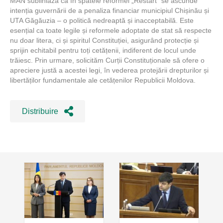
MAN subliniază că în spatele reformei „Restart” se ascunde
intenția guvernării de a penaliza financiar municipiul Chișinău și
UTA Găgăuzia – o politică nedreaptă și inacceptabilă. Este
esențial ca toate legile și reformele adoptate de stat să respecte
nu doar litera, ci și spiritul Constituției, asigurând protecție și
sprijin echitabil pentru toți cetățenii, indiferent de locul unde
trăiesc. Prin urmare, solicităm Curții Constituționale să ofere o
apreciere justă a acestei legi, în vederea protejării drepturilor și
libertăților fundamentale ale cetățenilor Republicii Moldova.
Distribuire