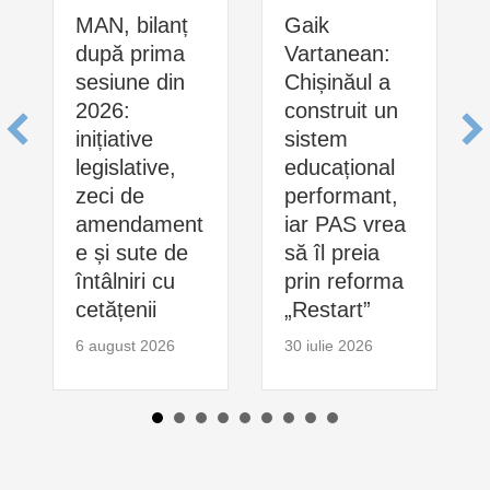
MAN, bilanț
Gaik
după prima
Vartanean:
sesiune din
Chișinăul a
2026:
construit un
inițiative
sistem
legislative,
educațional
zeci de
performant,
amendament
iar PAS vrea
e și sute de
să îl preia
întâlniri cu
prin reforma
cetățenii
„Restart”
6 august 2026
30 iulie 2026