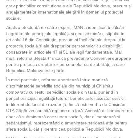
grav principiilor constituționale ale Republicii Moldova, precum și
angajamentelor internaționale ale țării în domeniul protecției
sociale.
Analiza efectuată de către experții MAN a identificat încălcări
flagrante ale principiului egalității și nediscriminării, stipulat în
articolul 16 din Constituție, precum și încălcări ale dreptului la
protecția socială și ale drepturilor persoanelor cu dizabilități,
consacrate în articolele 47 și 51 ale legii fundamentale. Mai
mult, reforma „Restart” încalcă prevederile Convenției europene
pentru protecția drepturilor persoanelor cu dizabilități, la care
Republica Moldova este parte.
În mod particular, reforma abordează într-o manieră
discriminatorie serviciile sociale din municipiul Chișinău
comparativ cu restul serviciilor sociale din țară, punând în
pericol principiul egalității tuturor beneficiarilor acestor servicii,
indiferent de locul de rezidență, fie că este vorba de Chișinău,
UTA Găgăuzia sau altă regiune din țară. Această discriminare nu
doar că subminează coeziunea socială, dar alimentează și
separatismul, reprezentând o amenințare serioasă atât pentru
sfera socială, cât și pentru cea politică a Republicii Moldova.