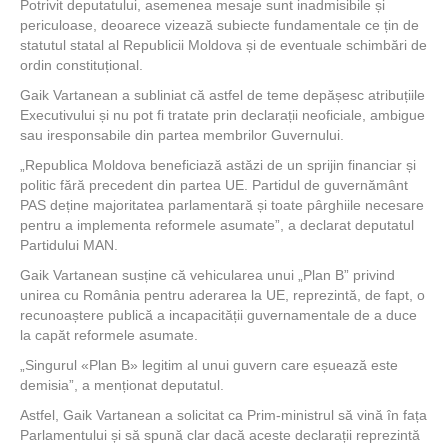
Potrivit deputatului, asemenea mesaje sunt inadmisibile și
periculoase, deoarece vizează subiecte fundamentale ce țin de
statutul statal al Republicii Moldova și de eventuale schimbări de
ordin constituțional.
Gaik Vartanean a subliniat că astfel de teme depășesc atribuțiile
Executivului și nu pot fi tratate prin declarații neoficiale, ambigue
sau iresponsabile din partea membrilor Guvernului.
„Republica Moldova beneficiază astăzi de un sprijin financiar și
politic fără precedent din partea UE. Partidul de guvernământ
PAS deține majoritatea parlamentară și toate pârghiile necesare
pentru a implementa reformele asumate”, a declarat deputatul
Partidului MAN.
Gaik Vartanean susține că vehicularea unui „Plan B” privind
unirea cu România pentru aderarea la UE, reprezintă, de fapt, o
recunoaștere publică a incapacității guvernamentale de a duce
la capăt reformele asumate.
„Singurul «Plan B» legitim al unui guvern care eșuează este
demisia”, a menționat deputatul.
Astfel, Gaik Vartanean a solicitat ca Prim-ministrul să vină în fața
Parlamentului și să spună clar dacă aceste declarații reprezintă