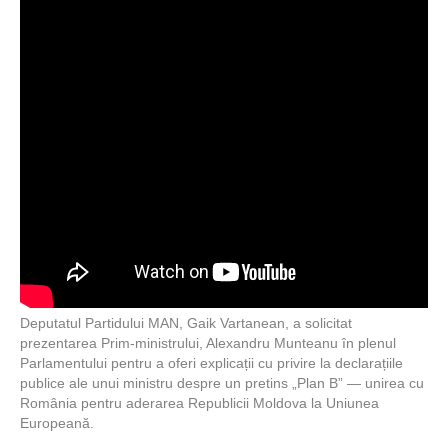
Deputatul Partidului MAN, Gaik Vartanean, a solicitat
prezentarea Prim-ministrului, Alexandru Munteanu în plenul
Parlamentului pentru a oferi explicații cu privire la declarațiile
publice ale unui ministru despre un pretins „Plan B” — unirea cu
România pentru aderarea Republicii Moldova la Uniunea
Europeană.