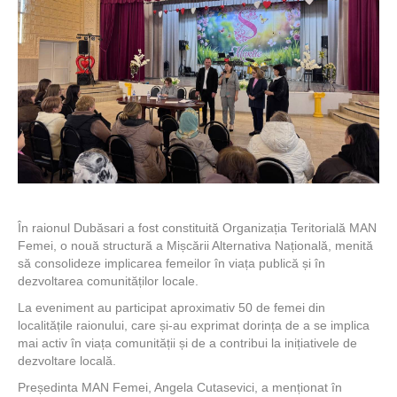
În raionul Dubăsari a fost constituită Organizația Teritorială MAN
Femei, o nouă structură a Mișcării Alternativa Națională, menită
să consolideze implicarea femeilor în viața publică și în
dezvoltarea comunităților locale.
La eveniment au participat aproximativ 50 de femei din
localitățile raionului, care și-au exprimat dorința de a se implica
mai activ în viața comunității și de a contribui la inițiativele de
dezvoltare locală.
Președinta MAN Femei, Angela Cutasevici, a menționat în