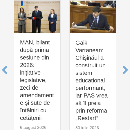
MAN, bilanț
Gaik
după prima
Vartanean:
sesiune din
Chișinăul a
2026:
construit un
inițiative
sistem
legislative,
educațional
zeci de
performant,
amendament
iar PAS vrea
e și sute de
să îl preia
întâlniri cu
prin reforma
cetățenii
„Restart”
6 august 2026
30 iulie 2026