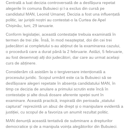
Centrală a luat decizia controversată de a desfășura repetat
alegerile în comuna Bubuieci și l-a exclus din cursă pe
candidatul MAN, Leonid Umaneț. Decizia a fost una influențată
politic, iar juriștii noștri au contestat-o la Curtea de Apel
Chișinău, luni, 29 ianuarie.
Conform legislației, această contestație trebuia examinată în
termen de trei zile. Însă, în mod neașteptat, doi din cei trei
judecători ai completului s-au abținut de la examinarea cazului,
o procedură care a durat până la 2 februarie. Astăzi, 5 februarie,
au fost desemnați alți doi judecători, dar care au urmat același
curs de abținere.
Considerăm că asistăm la o tergiversare intenționată a
procesului juridic. Scopul urmărit este ca la Bubuieci să se
desfășoare alegeri repetate în absența candidatului MAN, în
timp ce decizia de anulare a primului scrutin este încă în
contestație și alte două dosare aferente speței sunt în
examinare. Această practică, inspirată din perioada „statului
capturat” reprezintă un abuz de drept și o manipulare evidentă a
justiției, cu scopul de a favoriza un anumit rezultat politic.
MAN denunță această tentativă de subminare a drepturilor
democratice și de a manipula voința alegătorilor din Bubuieci.