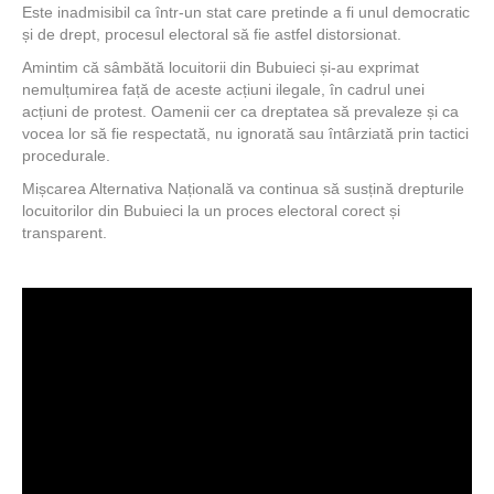
Este inadmisibil ca într-un stat care pretinde a fi unul democratic
și de drept, procesul electoral să fie astfel distorsionat.
Amintim că sâmbătă locuitorii din Bubuieci și-au exprimat
nemulțumirea față de aceste acțiuni ilegale, în cadrul unei
acțiuni de protest. Oamenii cer ca dreptatea să prevaleze și ca
vocea lor să fie respectată, nu ignorată sau întârziată prin tactici
procedurale.
Mișcarea Alternativa Națională va continua să susțină drepturile
locuitorilor din Bubuieci la un proces electoral corect și
transparent.