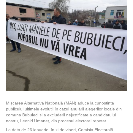
Mișcarea Alternativa Națională (MAN) aduce la cunoștința
publicului ultimele evoluții în cazul anulării alegerilor locale din
comuna Bubuieci și a excluderii nejustificate a candidatului
nostru, Leonid Umaneț, din procesul electoral repetat.
La data de 26 ianuarie, în zi de vineri, Comisia Electorală