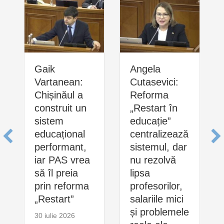
Gaik
Angela
Vartanean:
Cutasevici:
Chișinăul a
Reforma
construit un
„Restart în
sistem
educație”
educațional
centralizează
performant,
sistemul, dar
iar PAS vrea
nu rezolvă
să îl preia
lipsa
prin reforma
profesorilor,
„Restart”
salariile mici
și problemele
30 iulie 2026