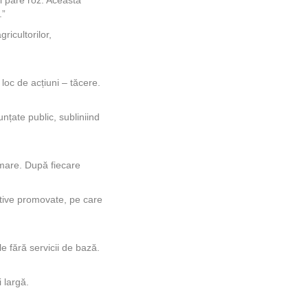
.”
ricultorilor,
 loc de acțiuni – tăcere.
nțate public, subliniind
umare. După fiecare
rative promovate, pe care
e fără servicii de bază.
 largă.