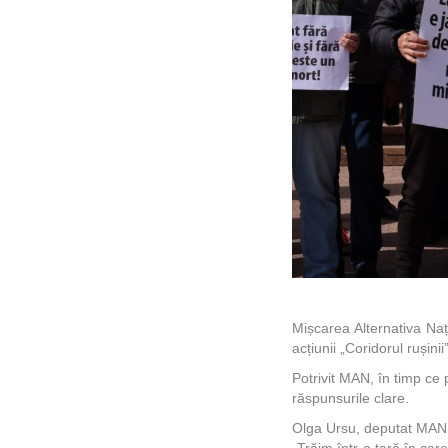
Mișcarea Alternativa Naț
acțiunii „Coridorul rușin
Potrivit MAN, în timp ce 
răspunsurile clare.
Olga Ursu, deputat MAN
„Trăim într-o țară în car