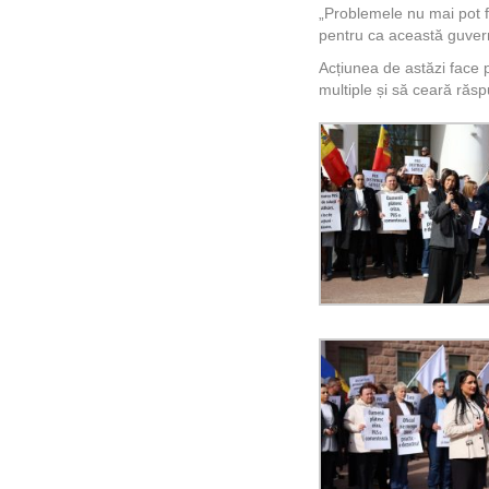
„Problemele nu mai pot fi
pentru ca această guvern
Acțiunea de astăzi face 
multiple și să ceară răsp