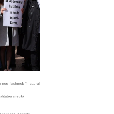
un nou flashmob în cadrul
litatea și evită
ul pare roz. Această