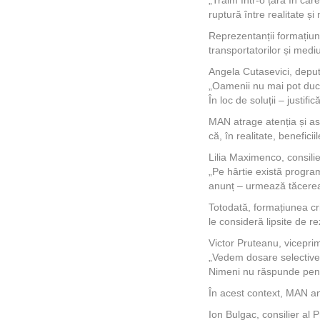
ruptură între realitate 
Reprezentanții formațiuni
transportatorilor și medi
Angela Cutasevici, dep
„Oamenii nu mai pot duce 
În loc de soluții – justifică
MAN atrage atenția și as
că, în realitate, benefici
Lilia Maximenco, consil
„Pe hârtie există program
anunț – urmează tăcerea
Totodată, formațiunea cri
le consideră lipsite de r
Victor Pruteanu, vicepri
„Vedem dosare selective, 
Nimeni nu răspunde pent
În acest context, MAN anu
Ion Bulgac, consilier al 