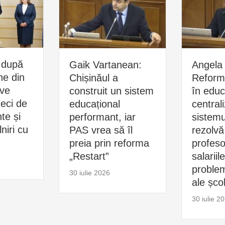
 după
Gaik Vartanean:
Angela 
ne din
Chișinăul a
Reform
ive
construit un sistem
în educ
zeci de
educațional
central
e și
performant, iar
sistemu
niri cu
PAS vrea să îl
rezolvă
preia prin reforma
profesor
„Restart”
salariil
problem
30 iulie 2026
ale școl
30 iulie 2