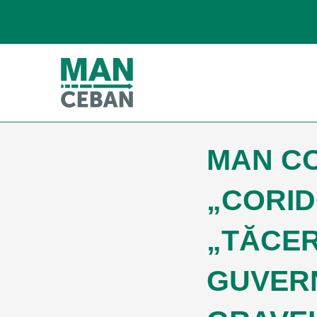
MAN CO
„CORID
„TĂCER
GUVERN