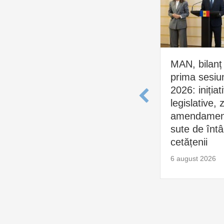
MAN, bilanț
prima sesiu
2026: inițiat
legislative, 
amendament
sute de întâl
cetățenii
6 august 2026