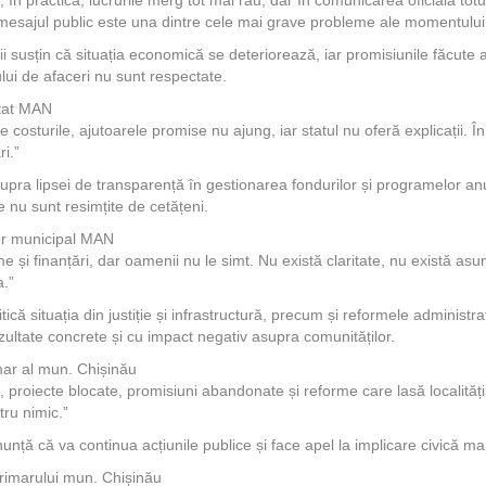
și mesajul public este una dintre cele mai grave probleme ale momentului
i susțin că situația economică se deteriorează, iar promisiunile făcute ag
ului de afaceri nu sunt respectate.
utat MAN
costurile, ajutoarele promise nu ajung, iar statul nu oferă explicații. În
ri.”
upra lipsei de transparență în gestionarea fondurilor și programelor anu
ile nu sunt resimțite de cetățeni.
ier municipal MAN
e și finanțări, dar oamenii nu le simt. Nu există claritate, nu există as
.”
tică situația din justiție și infrastructură, precum și reformele administ
ezultate concrete și cu impact negativ asupra comunităților.
mar al mun. Chișinău
proiecte blocate, promisiuni abandonate și reforme care lasă localitățil
ru nimic.”
nță că va continua acțiunile publice și face apel la implicare civică mai
Primarului mun. Chișinău