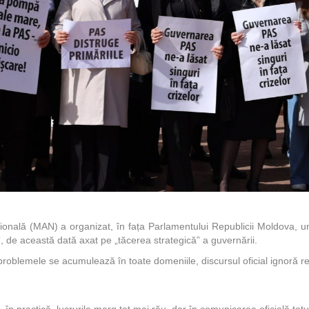
ională (MAN) a organizat, în fața Parlamentului Republicii Moldova, 
ii”, de această dată axat pe „tăcerea strategică” a guvernării.
problemele se acumulează în toate domeniile, discursul oficial ignoră rea
e, în practică, lucrurile merg tot mai rău, dar în comunicarea oficială tot