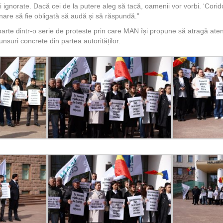
 ignorate. Dacă cei de la putere aleg să tacă, oamenii vor vorbi. ‘Coridor
are să fie obligată să audă și să răspundă.”
parte dintr-o serie de proteste prin care MAN își propune să atragă aten
unsuri concrete din partea autorităților.