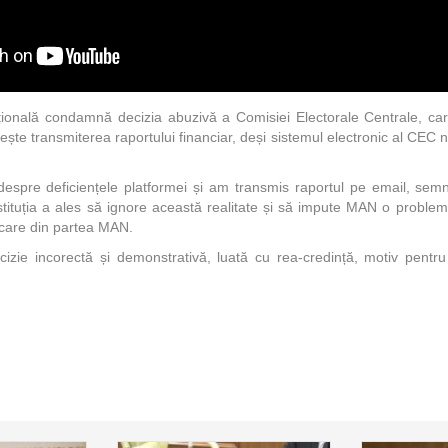
țională condamnă decizia abuzivă a Comisiei Electorale Centrale, car
ește transmiterea raportului financiar, deși sistemul electronic al CEC n
spre deficiențele platformei și am transmis raportul pe email, semna
stituția a ales să ignore această realitate și să impute MAN o problem
lcare din partea MAN.
zie incorectă și demonstrativă, luată cu rea-credință, motiv pentr