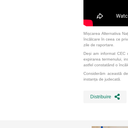
Mișcarea Alternativa Na
încălcare în ceea ce priv
zile de raportare.
Deși am informat CEC de
expirarea termenului, in
astfel constatând o încă
Considerăm această deci
instanța de judecată.
Distribuire