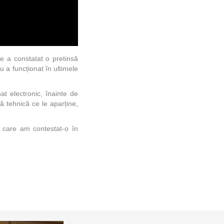
e a constatat o pretinsă
u a funcționat în ultimele
t electronic, înainte de
ă tehnică ce le aparține,
u care am contestat-o în