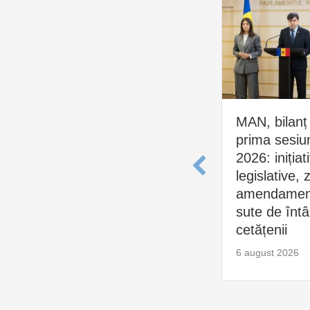
MAN, bilanț
prima sesiu
2026: inițiat
legislative, 
amendament
sute de întâl
cetățenii
6 august 2026