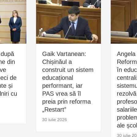
 după
Gaik Vartanean:
Angela 
ne din
Chișinăul a
Reform
ive
construit un sistem
în educ
zeci de
educațional
central
e și
performant, iar
sistemu
niri cu
PAS vrea să îl
rezolvă
preia prin reforma
profesor
„Restart”
salariil
problem
30 iulie 2026
ale școl
30 iulie 2