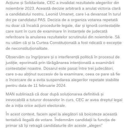
Acțiune și Solidaritate, CEC a invalidat rezultatele alegerilor din
noiembrie 2023. Această decizie arbitrară a anulat victoria clară
a candidatului nostru, Leonid Umaneț, care l-a devansat în turul
doi pe candidatul PAS. Decizia de a organiza votarea repetată
nu doar că încalcă procedurile legale, dar și ignoră contestațiile
care sunt în curs de examinare în instanțele de judecată
referitoare la anularea rezultatelor scrutinului din noiembrie. Să
nu uităm că și la Curtea Constituțională a fost ridicată o excepție
de neconstituționalitate.
Observăm cu îngrijorare și o interferență politică în procesul de
justiție, epxrimată prin tărăgănarea intenționată a examinării
contestației noastre. Dosarul este pasat între trei judecători,
care s-au abținut succesiv de la examinare, ceea ce pare să fie
o încercare de a evita suspendarea alegerilor repetate stabilite
pentru data de 11 februarie 2024.
MAN subliniază că doar după soluționarea definitivă și
irevocabilă a tuturor dosarelor în curs, CEC ar avea dreptul legal
de a iniția orice acțiuni electorale.
În acest context, facem apel la alegători să boicoteze această
tentativă ilegală de votare. Îndemnăm candidații la funcția de
primar să își retragă candidaturile din aceste „alegeri”