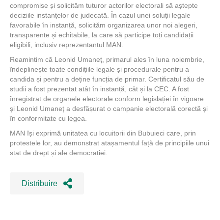
compromise și solicităm tuturor actorilor electorali să aștepte
deciziile instanțelor de judecată. În cazul unei soluții legale
favorabile în instanță, solicităm organizarea unor noi alegeri,
transparente și echitabile, la care să participe toți candidații
eligibili, inclusiv reprezentantul MAN.
Reamintim că Leonid Umaneț, primarul ales în luna noiembrie,
îndeplinește toate condițiile legale și procedurale pentru a
candida și pentru a deține funcția de primar. Certificatul său de
studii a fost prezentat atât în instanță, cât și la CEC. A fost
înregistrat de organele electorale conform legislației în vigoare
și Leonid Umaneț a desfășurat o campanie electorală corectă și
în conformitate cu legea.
MAN își exprimă unitatea cu locuitorii din Bubuieci care, prin
protestele lor, au demonstrat atașamentul față de principiile unui
stat de drept și ale democrației.
Distribuire