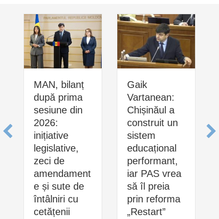
MAN, bilanț
Gaik
după prima
Vartanean:
sesiune din
Chișinăul a
2026:
construit un
inițiative
sistem
legislative,
educațional
zeci de
performant,
amendament
iar PAS vrea
e și sute de
să îl preia
întâlniri cu
prin reforma
cetățenii
„Restart”