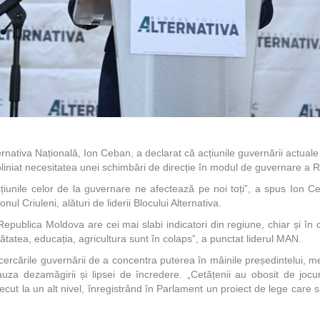
ernativa Națională, Ion Ceban, a declarat că acțiunile guvernării actual
bliniat necesitatea unei schimbări de direcție în modul de guvernare a 
țiunile celor de la guvernare ne afectează pe noi toți”, a spus Ion Ceb
nul Criuleni, alături de liderii Blocului Alternativa.
 Republica Moldova are cei mai slabi indicatori din regiune, chiar și în
nătatea, educația, agricultura sunt în colaps”, a punctat liderul MAN.
ncercările guvernării de a concentra puterea în mâinile președintelui, 
uza dezamăgirii și lipsei de încredere. „Cetățenii au obosit de jocu
recut la un alt nivel, înregistrând în Parlament un proiect de lege care 