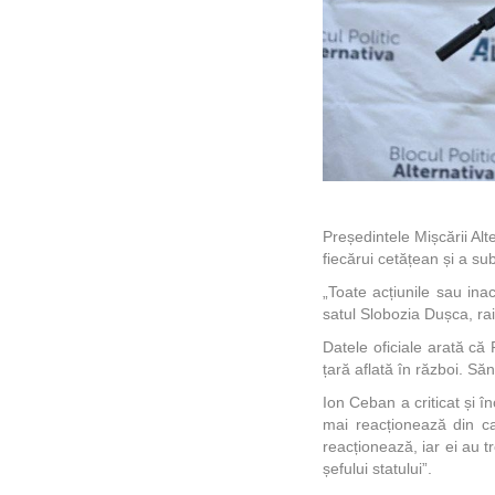
Președintele Mișcării Alt
fiecărui cetățean și a su
„Toate acțiunile sau inac
satul Slobozia Dușca, raio
Datele oficiale arată că
țară aflată în război. Să
Ion Ceban a criticat și î
mai reacționează din ca
reacționează, iar ei au t
șefului statului”.