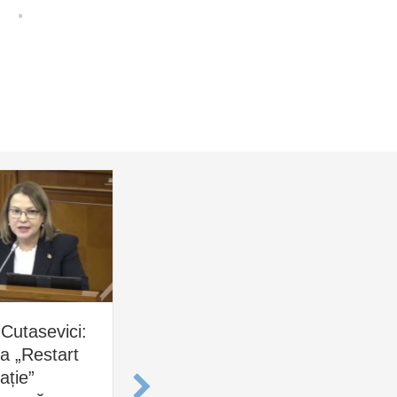
Cutasevici:
Olga Ursu, despre
An
a „Restart
reforma „Restart în
Ce
ație”
educație”: PAS nu
co