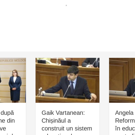
 după
Gaik Vartanean:
Angela 
ne din
Chișinăul a
Reform
ive
construit un sistem
în educ