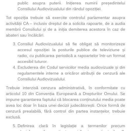
public asupra puterii. Inițierea numirii președintelui
Consiliului Audiovizualului din rândul opoziției.
Tot opoziția trebuie să exercite controlul parlamentar asupra
activității CA – inclusiv dreptul de a solicita rapoarte, de a audia
membrii Consiliului și de a iniția demiterea acestora în caz de
abateri sau încălcări.
Consiliul Audiovizualului să fie obligat să monitorizeze
accesul opoziției la posturile publice de televiziune și
radio, cu publicarea periodică a rapoartelor într-un format
accesibil tuturor.
Excluderea din Codul serviciilor media audiovizuale și din
regulamentele interne a oricăror atribuții de cenzură ale
Consiliului Audiovizualului.
Trebuie interzisă cenzura administrativă, în conformitate cu
articolul 10 din Convenția Europeană a Drepturilor Omului. Se
impune garantarea faptului că blocarea conținutului media poate
avea loc doar în baza unei decizii judecătorești. Orice formă de
cenzură prealabilă, fără control din partea instanțelor, trebuie
exclusă.
Definirea clară în legislație a termenilor precum