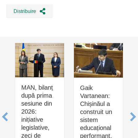
Distribuire
MAN, bilanț
Gaik
după prima
Vartanean:
sesiune din
Chișinăul a
2026:
construit un
inițiative
sistem
legislative,
educațional
zeci de
performant,