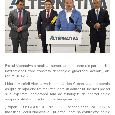
Blocul Alternativa a analizat numeroase rapoarte ale partenerilor
internaționali care constată derapajele guvernării actuale, ale
regimului PAS.
Liderul Mișcării Alternativa Națională, Ion Ceban, a atras atenția
asupra derapajelor tot mai frecvente în domeniul libertății presei
și a exprimat îngrijorarea față de tendințele de control politic
asupra instituțiilor media din partea guvernării.
„Raportul OSCE/ODIHR din 2023 accentuează că PAS a
modificat Codul Audiovizualului astfel încât să controleze politic