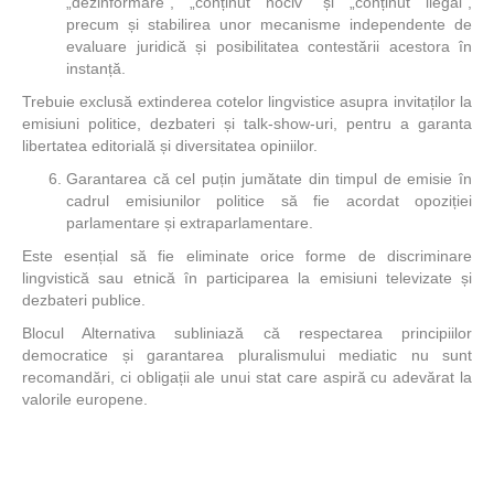
„dezinformare”, „conținut nociv” și „conținut ilegal”,
precum și stabilirea unor mecanisme independente de
evaluare juridică și posibilitatea contestării acestora în
instanță.
Trebuie exclusă extinderea cotelor lingvistice asupra invitaților la
emisiuni politice, dezbateri și talk-show-uri, pentru a garanta
libertatea editorială și diversitatea opiniilor.
Garantarea că cel puțin jumătate din timpul de emisie în
cadrul emisiunilor politice să fie acordat opoziției
parlamentare și extraparlamentare.
Este esențial să fie eliminate orice forme de discriminare
lingvistică sau etnică în participarea la emisiuni televizate și
dezbateri publice.
Blocul Alternativa subliniază că respectarea principiilor
democratice și garantarea pluralismului mediatic nu sunt
recomandări, ci obligații ale unui stat care aspiră cu adevărat la
valorile europene.