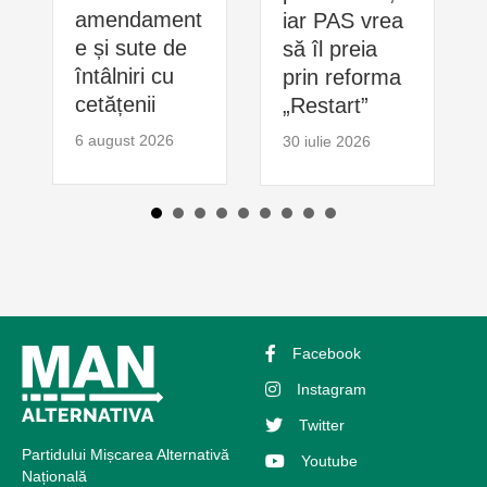
amendament
iar PAS vrea
e și sute de
să îl preia
întâlniri cu
prin reforma
cetățenii
„Restart”
6 august 2026
30 iulie 2026
Facebook
Instagram
Twitter
Partidului Mișcarea Alternativă
Youtube
Națională