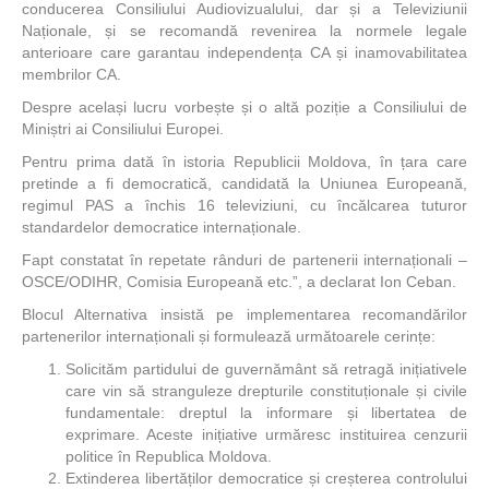
conducerea Consiliului Audiovizualului, dar și a Televiziunii
Naționale, și se recomandă revenirea la normele legale
anterioare care garantau independența CA și inamovabilitatea
membrilor CA.
Despre același lucru vorbește și o altă poziție a Consiliului de
Miniștri ai Consiliului Europei.
Pentru prima dată în istoria Republicii Moldova, în țara care
pretinde a fi democratică, candidată la Uniunea Europeană,
regimul PAS a închis 16 televiziuni, cu încălcarea tuturor
standardelor democratice internaționale.
Fapt constatat în repetate rânduri de partenerii internaționali –
OSCE/ODIHR, Comisia Europeană etc.”, a declarat Ion Ceban.
Blocul Alternativa insistă pe implementarea recomandărilor
partenerilor internaționali și formulează următoarele cerințe:
Solicităm partidului de guvernământ să retragă inițiativele
care vin să stranguleze drepturile constituționale și civile
fundamentale: dreptul la informare și libertatea de
exprimare. Aceste inițiative urmăresc instituirea cenzurii
politice în Republica Moldova.
Extinderea libertăților democratice și creșterea controlului