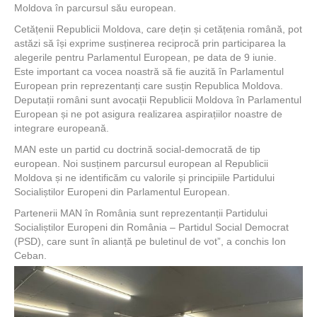
Moldova în parcursul său european.
Cetățenii Republicii Moldova, care dețin și cetățenia română, pot
astăzi să își exprime susținerea reciprocă prin participarea la
alegerile pentru Parlamentul European, pe data de 9 iunie.
Este important ca vocea noastră să fie auzită în Parlamentul
European prin reprezentanți care susțin Republica Moldova.
Deputații români sunt avocații Republicii Moldova în Parlamentul
European și ne pot asigura realizarea aspirațiilor noastre de
integrare europeană.
MAN este un partid cu doctrină social-democrată de tip
european. Noi susținem parcursul european al Republicii
Moldova și ne identificăm cu valorile și principiile Partidului
Socialiștilor Europeni din Parlamentul European.
Partenerii MAN în România sunt reprezentanții Partidului
Socialiștilor Europeni din România – Partidul Social Democrat
(PSD), care sunt în alianță pe buletinul de vot”, a conchis Ion
Ceban.