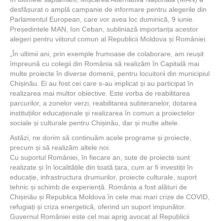
desfășurat o amplă campanie de informare pentru alegerile din
Parlamentul European, care vor avea loc duminică, 9 iunie.
Președintele MAN, Ion Ceban, subliniază importanța acestor
alegeri pentru viitorul comun al Republicii Moldova și României.
„În ultimii ani, prin exemple frumoase de colaborare, am reușit
împreună cu colegii din România să realizăm în Capitală mai
multe proiecte în diverse domenii, pentru locuitorii din municipiul
Chișinău. Ei au fost cei care s-au implicat și au participat în
realizarea mai multor obiective. Este vorba de reabilitarea
parcurilor, a zonelor verzi, reabilitarea subteranelor, dotarea
instituțiilor educaționale și realizarea în comun a proiectelor
sociale și culturale pentru Chișinău, dar și multe altele.
Astăzi, ne dorim să continuăm acele programe și proiecte,
precum și să realizăm altele noi.
Cu suportul României, în fiecare an, sute de proiecte sunt
realizate și în localitățile din toată țara, cum ar fi investiții în
educație, infrastructura drumurilor, proiecte culturale, suport
tehnic și schimb de experiență. România a fost alături de
Chișinău și Republica Moldova în cele mai mari crize de COVID,
refugiați și criza energetică, oferind un suport impunător.
Guvernul României este cel mai aprig avocat al Republicii