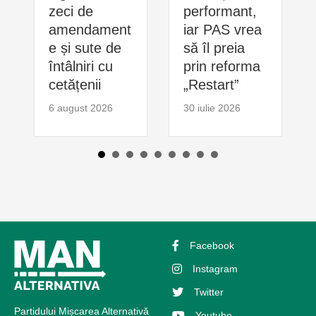
zeci de
performant,
amendament
iar PAS vrea
e și sute de
să îl preia
întâlniri cu
prin reforma
cetățenii
„Restart”
6 august 2026
30 iulie 2026
Facebook
Instagram
Twitter
Partidului Mișcarea Alternativă
Youtube