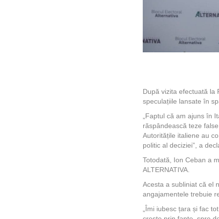
După vizita efectuată la 
speculațiile lansate în s
„Faptul că am ajuns în Ita
răspândească teze false,
Autoritățile italiene au c
politic al deciziei”, a de
Totodată, Ion Ceban a men
ALTERNATIVA.
Acesta a subliniat că el 
angajamentele trebuie rea
„Îmi iubesc țara și fac to
crește prin fapte, spre 