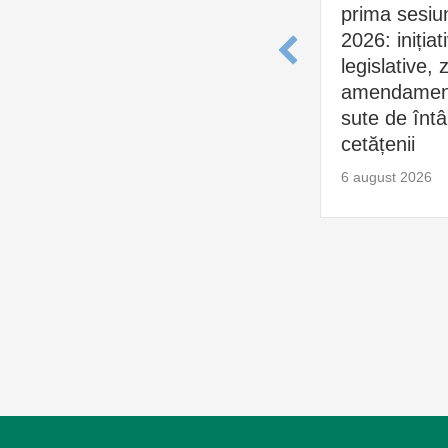
prima sesiu
2026: inițiat
legislative, 
amendament
sute de întâl
cetățenii
6 august 2026