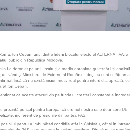
Roma, Ion Ceban, unul dintre liderii Blocului electoral ALTERNATIVA, a r
pațiul public din Republica Moldova.
lia i-a deranjat pe unii. Instituțiile media apropiate guvernării și analiști
 activând și Ministerul de Externe al României, deși eu sunt cetățean a
onfirmat însă că nu există niciun motiv real pentru interdicția aplicată, 
clarat Ion Ceban.
ționat că aceste atacuri vin pe fundalul creșterii constante a încrederii
nu prezintă pericol pentru Europa, că drumul nostru este doar spre UE, 
lizate, indiferent de presiunile din partea PAS.
t posibilul pentru a îmbunătăți condițiile atât în Chișinău, cât și în între
deosebire de PAS, care recurge la acțiuni murdare. Știu că mi se pregăt