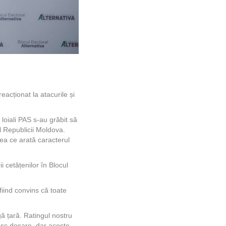
eacționat la atacurile și
i loiali PAS s-au grăbit să
l Republicii Moldova.
ceea ce arată caracterul
 cetățenilor în Blocul
fiind convins că toate
agă țară. Ratingul nostru
esc dosare, dar aceste