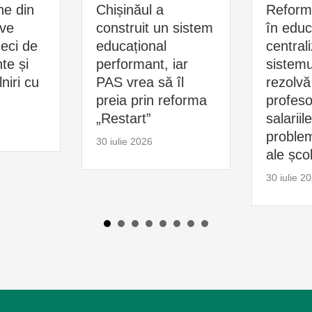
ne din
Chișinăul a
Reform
ive
construit un sistem
în educ
zeci de
educațional
central
e și
performant, iar
sistemu
niri cu
PAS vrea să îl
rezolvă
preia prin reforma
profesor
„Restart”
salariil
problem
30 iulie 2026
ale școl
30 iulie 2