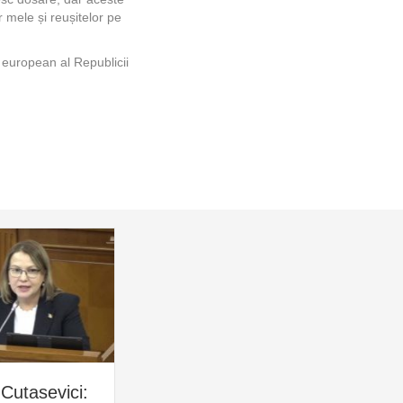
r mele și reușitelor pe
 european al Republicii
Cutasevici:
Olga Ursu, despre
An