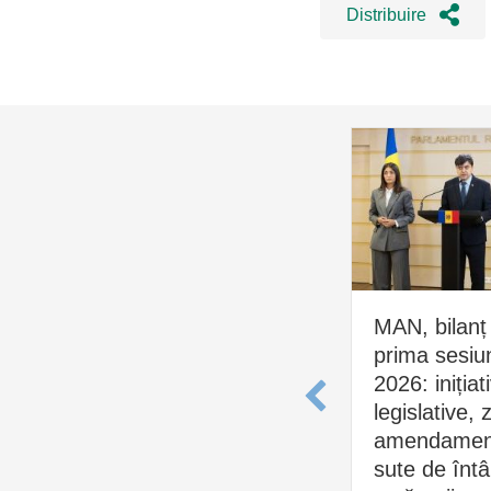
Distribuire
MAN, bilanț
prima sesiu
2026: inițiat
legislative, 
amendament
sute de întâl