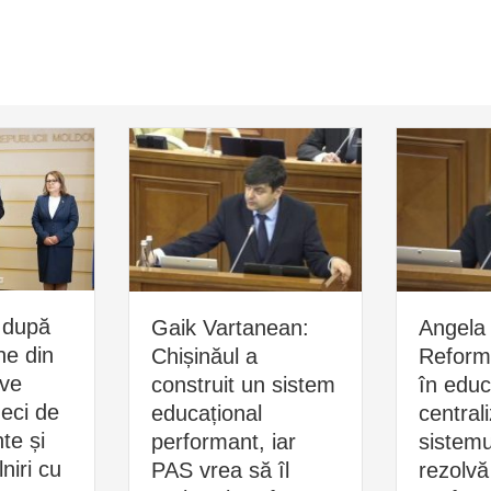
 după
Gaik Vartanean:
Angela 
ne din
Chișinăul a
Reform
ive
construit un sistem
în educ
zeci de
educațional
central
e și
performant, iar
sistemu
niri cu
PAS vrea să îl
rezolvă