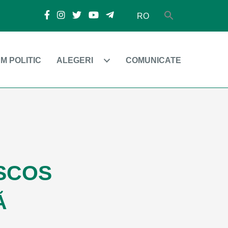
RO
M POLITIC
ALEGERI
COMUNICATE
 SCOS
Ă