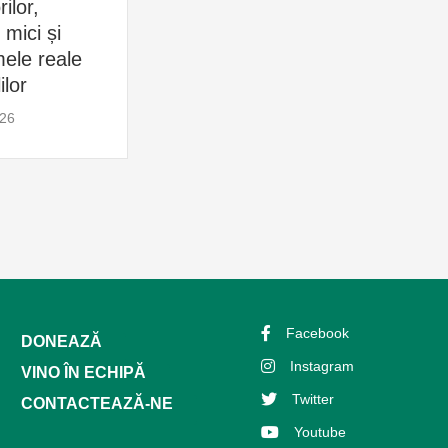
ilor,
și resursele
Ch
e mici și
Chișinăului
30 
ele reale
30 iulie 2026
ilor
026
Facebook
DONEAZĂ
Instagram
VINO ÎN ECHIPĂ
Twitter
CONTACTEAZĂ-NE
Youtube