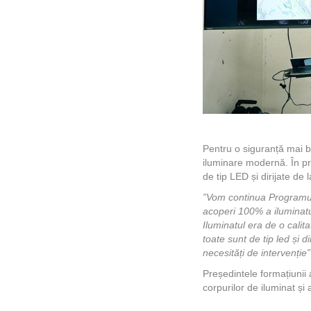
Pentru o siguranță mai bun
iluminare modernă. În pre
de tip LED și dirijate de l
”Vom continua Programul 
acoperi 100% a iluminatul
Iluminatul era de o calita
toate sunt de tip led și d
necesități de intervenție”
Președintele formațiunii
corpurilor de iluminat și 