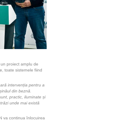
și un proiect amplu de
e, toate sistemele fiind
ară intervenția pentru a
ișinăul din beznă.
unt, practic, iluminate și
 străzi unde mai există
N va continua înlocuirea