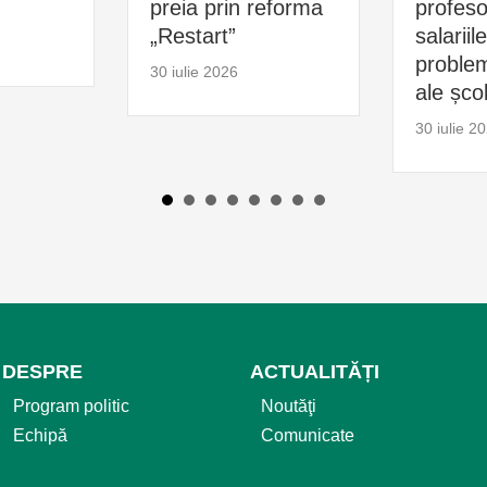
preia prin reforma
profesor
„Restart”
salariil
problem
30 iulie 2026
ale școl
30 iulie 2
DESPRE
ACTUALITĂȚI
Program politic
Noutăţi
Echipă
Comunicate