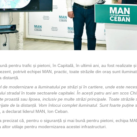
ă pentru trafic și pietoni, în Capitală, în ultimii ani, au fost realizate 
zent, potrivit echipei MAN, practic, toate străzile din oraș sunt iluminat
a distanță.
de modernizare a iluminatului pe străzi și în cartiere, unde este neces
ui stradal în toate sectoarele capitalei. În acești patru ani am scos Ch
te proastă sau lipsea, inclusiv pe multe străzi principale. Toate străzile s
irijate de la distanță. Vom înlocui complet iluminatul. Sunt foarte puține
, a declarat liderul MAN, Ion Ceban.
 a precizat că, pentru o siguranță și mai bună pentru pietoni, echipa MA
a altor utilaje pentru modernizarea acestei infrastructuri.