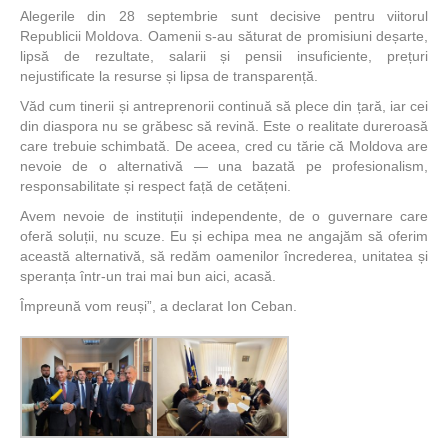
Alegerile din 28 septembrie sunt decisive pentru viitorul
Republicii Moldova. Oamenii s-au săturat de promisiuni deșarte,
lipsă de rezultate, salarii și pensii insuficiente, prețuri
nejustificate la resurse și lipsa de transparență.
Văd cum tinerii și antreprenorii continuă să plece din țară, iar cei
din diaspora nu se grăbesc să revină. Este o realitate dureroasă
care trebuie schimbată. De aceea, cred cu tărie că Moldova are
nevoie de o alternativă — una bazată pe profesionalism,
responsabilitate și respect față de cetățeni.
Avem nevoie de instituții independente, de o guvernare care
oferă soluții, nu scuze. Eu și echipa mea ne angajăm să oferim
această alternativă, să redăm oamenilor încrederea, unitatea și
speranța într-un trai mai bun aici, acasă.
Împreună vom reuși”, a declarat Ion Ceban.