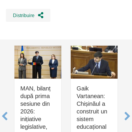
Distribuire
MAN, bilanț
Gaik
după prima
Vartanean:
sesiune din
Chișinăul a
2026:
construit un
inițiative
sistem
legislative,
educațional