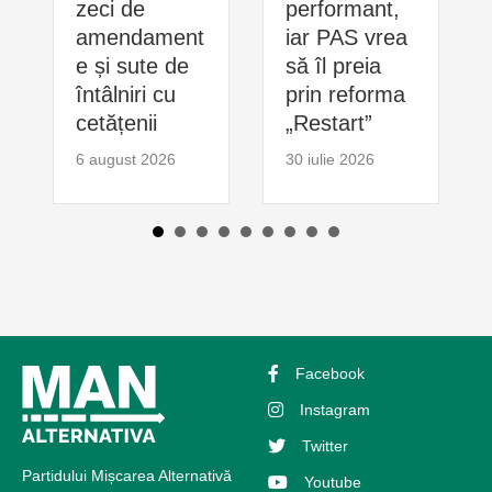
zeci de
performant,
amendament
iar PAS vrea
e și sute de
să îl preia
întâlniri cu
prin reforma
cetățenii
„Restart”
6 august 2026
30 iulie 2026
Facebook
Instagram
Twitter
Partidului Mișcarea Alternativă
Youtube