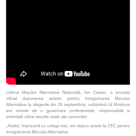
Liderul Mișcării Alternativa Națională, Ion Ceban, a anunțat
oficial depunerea actelor pentru înregistrarea Blocului
Alternativa la alegerile din 28 septembrie, subliniind că Moldova
are nevoie de o guvernare profesionistă, responsabilă și
orientată către nevoile reale ale oamenilor.
„Astăzi, împreună cu colegii mei, am depus actele la CEC pentru
înregistrarea Blocului Alternativa.