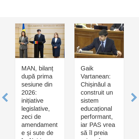
MAN, bilanț
Gaik
după prima
Vartanean:
sesiune din
Chișinăul a
2026:
construit un
inițiative
sistem
legislative,
educațional
zeci de
performant,
amendament
iar PAS vrea
e și sute de
să îl preia