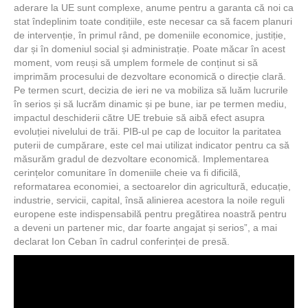
aderare la UE sunt complexe, anume pentru a garanta că noi ca
stat îndeplinim toate condițiile, este necesar ca să facem planuri
de intervenție, în primul rând, pe domeniile economice, justiție,
dar și în domeniul social și administrație. Poate măcar în acest
moment, vom reuși să umplem formele de conținut si să
imprimăm procesului de dezvoltare economică o direcție clară.
Pe termen scurt, decizia de ieri ne va mobiliza să luăm lucrurile
în serios și să lucrăm dinamic și pe bune, iar pe termen mediu,
impactul deschiderii către UE trebuie să aibă efect asupra
evoluției nivelului de trăi. PIB-ul pe cap de locuitor la paritatea
puterii de cumpărare, este cel mai utilizat indicator pentru ca să
măsurăm gradul de dezvoltare economică. Implementarea
cerințelor comunitare în domeniile cheie va fi dificilă,
reformatarea economiei, a sectoarelor din agricultură, educație,
industrie, servicii, capital, însă alinierea acestora la noile reguli
europene este indispensabilă pentru pregătirea noastră pentru
a deveni un partener mic, dar foarte angajat și serios”, a mai
declarat Ion Ceban în cadrul conferinței de presă.