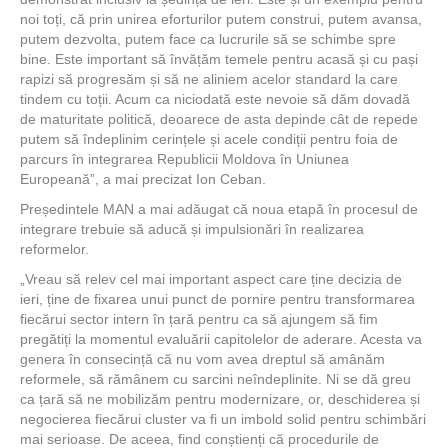
noi toți, că prin unirea eforturilor putem construi, putem avansa,
putem dezvolta, putem face ca lucrurile să se schimbe spre
bine. Este important să învățăm temele pentru acasă și cu pași
rapizi să progresăm și să ne aliniem acelor standard la care
tindem cu toții. Acum ca niciodată este nevoie să dăm dovadă
de maturitate politică, deoarece de asta depinde cât de repede
putem să îndeplinim cerințele și acele condiții pentru foia de
parcurs în integrarea Republicii Moldova în Uniunea
Europeană”, a mai precizat Ion Ceban.
Președintele MAN a mai adăugat că noua etapă în procesul de
integrare trebuie să aducă și impulsionări în realizarea
reformelor.
„Vreau să relev cel mai important aspect care ține decizia de
ieri, ține de fixarea unui punct de pornire pentru transformarea
fiecărui sector intern în țară pentru ca să ajungem să fim
pregătiți la momentul evaluării capitolelor de aderare. Acesta va
genera în consecință că nu vom avea dreptul să amânăm
reformele, să rămânem cu sarcini neîndeplinite. Ni se dă greu
ca țară să ne mobilizăm pentru modernizare, or, deschiderea și
negocierea fiecărui cluster va fi un imbold solid pentru schimbări
mai serioase. De aceea, find conștienți că procedurile de