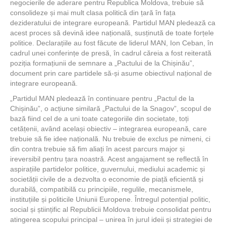
negocierile de aderare pentru Republica Moldova, trebuie să
consolideze și mai mult clasa politică din țară în fața
dezideratului de integrare europeană. Partidul MAN pledează ca
acest proces să devină idee națională, susținută de toate forțele
politice. Declarațiile au fost făcute de liderul MAN, Ion Ceban, în
cadrul unei conferințe de presă, în cadrul căreia a fost reiterată
poziția formațiunii de semnare a „Pactului de la Chișinău”,
document prin care partidele să-și asume obiectivul național de
integrare europeană.
„Partidul MAN pledează în continuare pentru „Pactul de la
Chișinău”, o acțiune similară „Pactului de la Snagov”, scopul de
bază fiind cel de a uni toate categoriile din societate, toți
cetățenii, având același obiectiv – integrarea europeană, care
trebuie să fie idee națională. Nu trebuie de exclus pe nimeni, ci
din contra trebuie să fim aliați în acest parcurs major și
ireversibil pentru țara noastră. Acest angajament se reflectă în
aspirațiile partidelor politice, guvernului, mediului academic și
societății civile de a dezvolta o economie de piață eficientă și
durabilă, compatibilă cu principiile, regulile, mecanismele,
instituțiile și politicile Uniunii Europene. Întregul potențial politic,
social și științific al Republicii Moldova trebuie consolidat pentru
atingerea scopului principal – unirea în jurul ideii și strategiei de