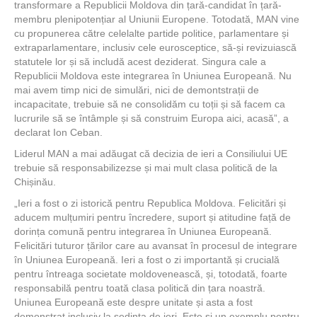
transformare a Republicii Moldova din țară-candidat în țară-
membru plenipotențiar al Uniunii Europene. Totodată, MAN vine
cu propunerea către celelalte partide politice, parlamentare și
extraparlamentare, inclusiv cele eurosceptice, să-și revizuiască
statutele lor și să includă acest deziderat. Singura cale a
Republicii Moldova este integrarea în Uniunea Europeană. Nu
mai avem timp nici de simulări, nici de demontstrații de
incapacitate, trebuie să ne consolidăm cu toții și să facem ca
lucrurile să se întâmple și să construim Europa aici, acasă”, a
declarat Ion Ceban.
Liderul MAN a mai adăugat că decizia de ieri a Consiliului UE
trebuie să responsabilizezse și mai mult clasa politică de la
Chișinău.
„Ieri a fost o zi istorică pentru Republica Moldova. Felicitări și
aducem mulțumiri pentru încredere, suport și atitudine față de
dorința comună pentru integrarea în Uniunea Europeană.
Felicitări tuturor țărilor care au avansat în procesul de integrare
în Uniunea Europeană. Ieri a fost o zi importantă și crucială
pentru întreaga societate moldovenească, și, totodată, foarte
responsabilă pentru toată clasa politică din țara noastră.
Uniunea Europeană este despre unitate și asta a fost
demonstrat inclusiv la ședința de ieri. Este și un exemplu pentru