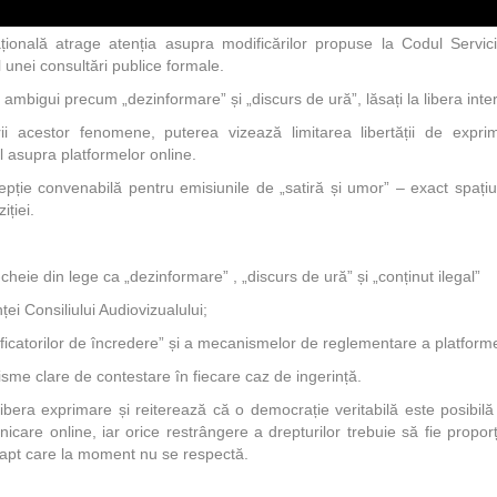
țională atrage atenția asupra modificărilor propuse la Codul Servici
l unei consultări publice formale.
 ambigui precum „dezinformare” și „discurs de ură”, lăsați la libera interp
ii acestor fenomene, puterea vizează limitarea libertății de expri
l asupra platformelor online.
pție convenabilă pentru emisiunile de „satiră și umor” – exact spațiu
iției.
-cheie din lege ca „dezinformare” , „discurs de ură” și „conținut ilegal”
i Consiliului Audiovizualului;
ificatorilor de încredere” și a mecanismelor de reglementare a platforme
isme clare de contestare în fiecare caz de ingerință.
ibera exprimare și reiterează că o democrație veritabilă este posibilă
are online, iar orice restrângere a drepturilor trebuie să fie propor
 fapt care la moment nu se respectă.