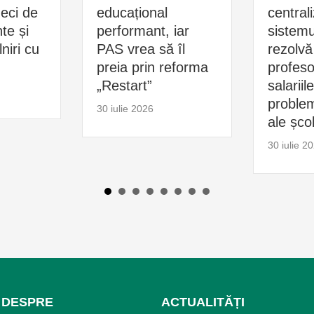
zeci de
educațional
central
e și
performant, iar
sistemu
niri cu
PAS vrea să îl
rezolvă
preia prin reforma
profesor
„Restart”
salariil
problem
30 iulie 2026
ale școl
30 iulie 2
DESPRE
ACTUALITĂȚI