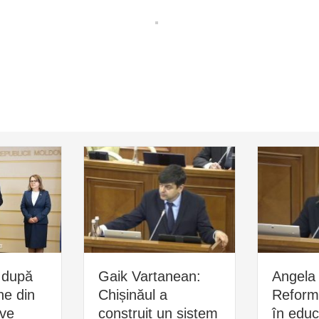
 după
Gaik Vartanean:
Angela 
ne din
Chișinăul a
Reform
ive
construit un sistem
în educ