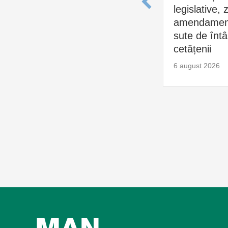
legislative, 
amendament
sute de întâl
cetățenii
6 august 2026