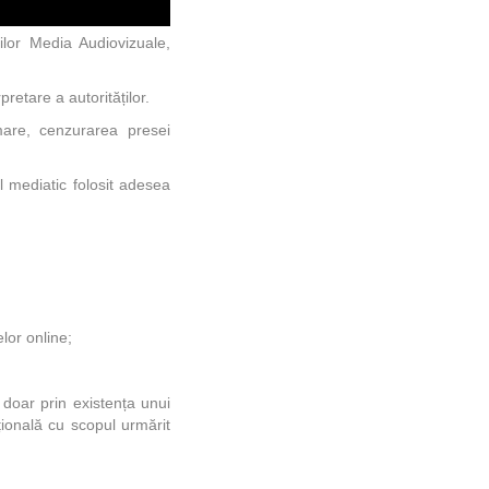
ilor Media Audiovizuale,
retare a autorităților.
mare, cenzurarea presei
l mediatic folosit adesea
lor online;
 doar prin existența unui
țională cu scopul urmărit