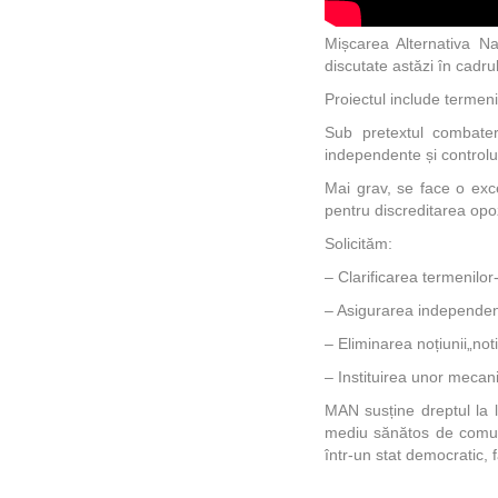
Mișcarea Alternativa Na
discutate astăzi în cadru
Proiectul include termeni
Sub pretextul combater
independente și controlu
Mai grav, se face o exce
pentru discreditarea opoz
Solicităm:
– Clarificarea termenilor
– Asigurarea independențe
– Eliminarea noțiunii„not
– Instituirea unor mecan
MAN susține dreptul la l
mediu sănătos de comunic
într-un stat democratic,