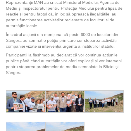
Reprezentanții MAN au criticat Ministerul Mediului, Agenția de
Mediu și Inspectoratul pentru Protecția Mediului pentru lipsa de
reacție și pentru faptul că, în loc să oprească ilegalitățile, au
permis funcționarea activităților reclamate de locuitori și de
autoritățile locale.
În cadrul acțiunii s-a menționat că peste 6000 de locuitori din
Sângera au semnat o petiție prin care cer stoparea activității
companiei vizate și intervenția urgentă a instituțiilor statului.
Participanții la flashmob au declarat că vor continua acțiunile
publice până când autoritățile vor oferi explicații și vor interveni
pentru stoparea problemelor de mediu semnalate la Băcioi și
Sângera.