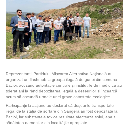
Reprezentanții Partidului Mișcarea Alternativa Națională au
organizat un flashmob la groapa ilegală de gunoi din comuna
Băcioi, acuzând autoritățile centrale și instituțiile de mediu că au
tolerat ani la rând depozitarea ilegală a deșeurilor și încearcă
acum să ascundă urmele unei grave catastrofe ecologice.
Participanții la acțiune au declarat că deșeurile transportate
ilegal de la stația de sortare din Sângera au fost depozitate la
Băcioi, iar substanțele toxice rezultate afectează solul, apa și
sănătatea oamenilor din localitățile apropiate.