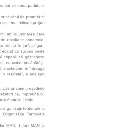
entat viziunea partidului
 sunt sătui de promisiuni
 cele mai ridicate prețuri
imii ani guvernarea care
a de rezultate: pandemia,
e ordine în țară singuri.
 trecând cu succes peste
 și capabil să gestioneze
i, educației și sănătății.
ă le extindem în întreaga
 în realitate”, a adăugat
c, ales unanim președinte
crezători că, împreună cu
at Anatolie Lisnic.
organizații teritoriale la
Organizația Teritorială
ilor MAN, Tinerii MAN și