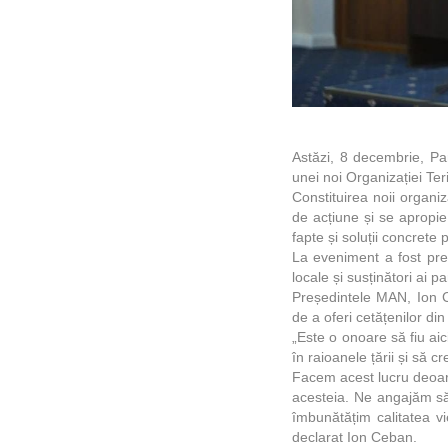
Astăzi, 8 decembrie, Par
unei noi Organizației Teri
Constituirea noii organi
de acțiune și se apropie 
fapte și soluții concret
La eveniment a fost prez
locale și susținători ai p
Președintele MAN, Ion Ce
de a oferi cetățenilor di
„Este o onoare să fiu ai
în raioanele țării și să c
Facem acest lucru deoare
acesteia. Ne angajăm să
îmbunătățim calitatea vi
declarat Ion Ceban.