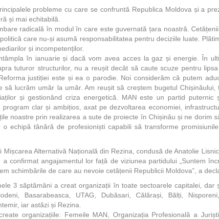
rincipalele probleme cu care se confruntă Republica Moldova și a prez
ă și mai echitabilă.
are radicală în modul în care este guvernată țara noastră. Cetățenii
 politică care nu-și asumă responsabilitatea pentru deciziile luate. Plătim
ediarilor și incompetenților.
tâmpla în ianuarie și dacă vom avea acces la gaz și energie. În ult
supra tuturor structurilor, nu a reușit decât să caute scuze pentru lips
 Reforma justiției este și ea o parodie. Noi considerăm că putem aduc
ie să lucrăm umăr la umăr. Am reușit să creștem bugetul Chișinăului,
giaților și gestionând criza energetică. MAN este un partid puternic
program clar și ambițios, axat pe dezvoltarea economiei, infrastructuri
le noastre prin realizarea a sute de proiecte în Chișinău și ne dorim s
e o echipă tânără de profesioniști capabili să transforme promisiunile
ui Mișcarea Alternativă Națională din Rezina, condusă de Anatolie Lisni
ale, a confirmat angajamentul lor față de viziunea partidului „Suntem în
 schimbările de care au nevoie cetățenii Republicii Moldova”, a declar
e 3 săptămâni a creat organizații în toate sectoarele capitalei, dar și 
lodeni, Basarabeasca, UTAG, Dubăsari, Călărași, Bălți, Nisporeni, 
temir, iar astăzi și Rezina.
eate organizațiile: Femeile MAN, Organizația Profesională a Jurișt