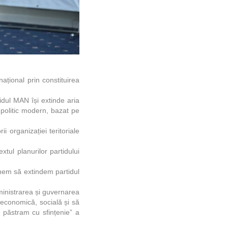
ațional prin constituirea
idul MAN își extinde aria
t politic modern, bazat pe
 organizației teritoriale
tul planurilor partidului
unem să extindem partidul
ministrarea și guvernarea
economică, socială și să
e păstram cu sfințenie” a