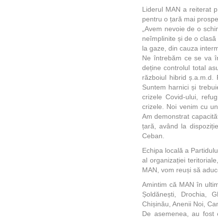
Liderul MAN a reiterat p
pentru o țară mai prosper
„Avem nevoie de o schimb
neîmplinite și de o clasă
la gaze, din cauza interm
Ne întrebăm ce se va în
deține controlul total a
războiul hibrid ș.a.m.d.
Suntem harnici și trebu
crizele Covid-ului, refu
crizele. Noi venim cu un 
Am demonstrat capacități
țară, având la dispoziți
Ceban.
Echipa locală a Partidul
al organizației teritori
MAN, vom reuși să aducem
Amintim că MAN în ultimel
Șoldănești, Drochia, G
Chișinău, Anenii Noi, Can
De asemenea, au fost cr