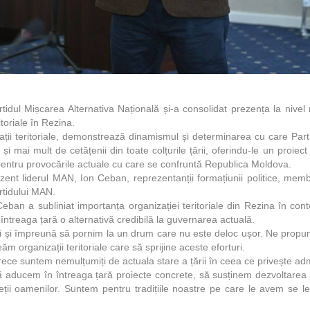
tidul Mișcarea Alternativa Națională și-a consolidat prezența la nivel n
toriale în Rezina.
zații teritoriale, demonstrează dinamismul și determinarea cu care Part
și mai mult de cetățenii din toate colțurile țării, oferindu-le un proiec
e pentru provocările actuale cu care se confruntă Republica Moldova.
ent liderul MAN, Ion Ceban, reprezentanții formațiunii politice, membrii
artidului MAN.
ban a subliniat importanța organizației teritoriale din Rezina în contex
n întreaga țară o alternativă credibilă la guvernarea actuală.
ci și împreună să pornim la un drum care nu este deloc ușor. Ne prop
reăm organizații teritoriale care să sprijine aceste eforturi.
ce suntem nemulțumiți de actuala stare a țării în ceea ce privește ad
 aducem în întreaga țară proiecte concrete, să susținem dezvoltarea 
eții oamenilor. Suntem pentru tradițiile noastre pe care le avem se l