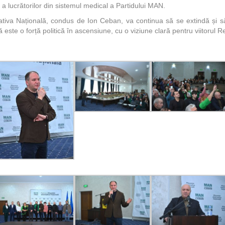
a lucrătorilor din sistemul medical a Partidului MAN.
ativa Națională, condus de Ion Ceban, va continua să se extindă și s
este o forță politică în ascensiune, cu o viziune clară pentru viitorul R