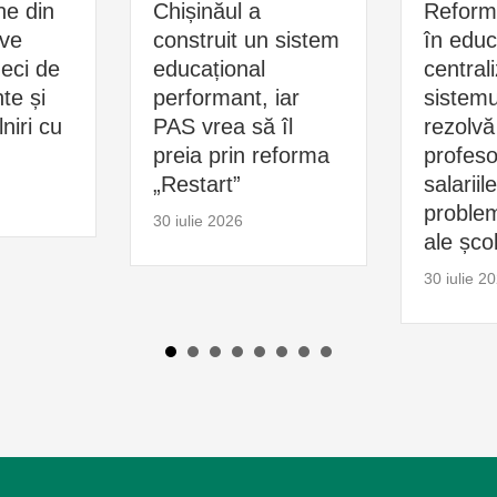
ne din
Chișinăul a
Reform
ive
construit un sistem
în educ
zeci de
educațional
central
e și
performant, iar
sistemu
niri cu
PAS vrea să îl
rezolvă
preia prin reforma
profesor
„Restart”
salariil
problem
30 iulie 2026
ale școl
30 iulie 2