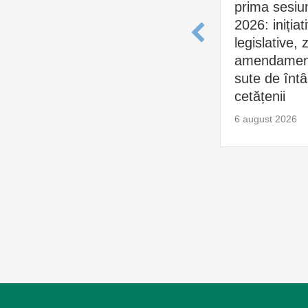
prima sesiu
2026: inițiat
legislative, 
amendament
sute de întâl
cetățenii
6 august 2026