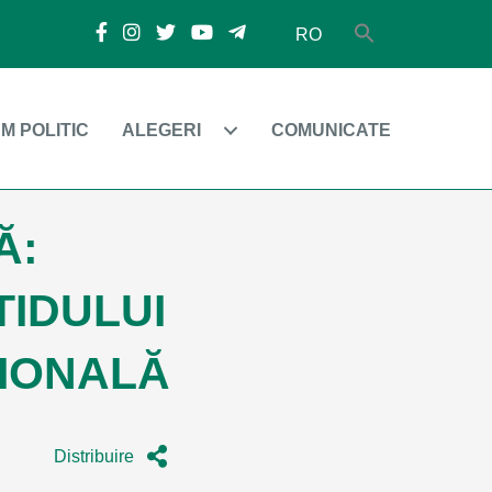
RO
M POLITIC
ALEGERI
COMUNICATE
Ă:
TIDULUI
ȚIONALĂ
Distribuire