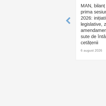
MAN, bilanț
prima sesiu
2026: inițiat
legislative, 
amendament
sute de întâl
cetățenii
6 august 2026