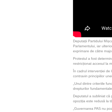
Deputații Partidului Mișc
Parlamentului, iar ulterio
exprimare de către majo
Protestul a fost determin
restricționat accesul la m
În cadrul intervenției de
contravin principiilor u
„Unul dintre criteriile 
drepturilor fundamentale 
Deputatul a subliniat că
opoziția este redusă la t
„Guvernarea PAS nu poate