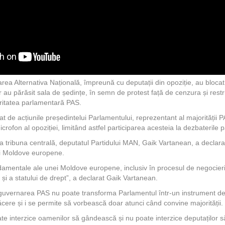
area Alternativa Națională, împreună cu deputații din opoziție, au blocat
r au părăsit sala de ședințe, în semn de protest față de cenzura și restri
ritatea parlamentară PAS.
at de acțiunile președintelui Parlamentului, reprezentant al majorității 
icrofon al opoziției, limitând astfel participarea acesteia la dezbaterile
 la tribuna centrală, deputatul Partidului MAN, Gaik Vartanean, a declar
nei Moldove europene.
fundamentale ale unei Moldove europene, inclusiv în procesul de negocier
și a statului de drept”, a declarat Gaik Vartanean.
 guvernarea PAS nu poate transforma Parlamentul într-un instrument de 
ăcere și i se permite să vorbească doar atunci când convine majorității.
 interzice oamenilor să gândească și nu poate interzice deputaților să a