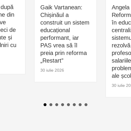
 după
Gaik Vartanean:
Angela 
ne din
Chișinăul a
Reform
ive
construit un sistem
în educ
zeci de
educațional
central
e și
performant, iar
sistemu
niri cu
PAS vrea să îl
rezolvă
preia prin reforma
profesor
„Restart”
salariil
problem
30 iulie 2026
ale școl
30 iulie 2