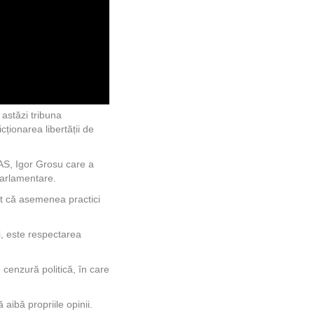
 astăzi tribuna
cționarea libertății de
PAS, Igor Grosu care a
 parlamentare.
at că asemenea practici
i, este respectarea
cenzură politică, în care
ibă propriile opinii.