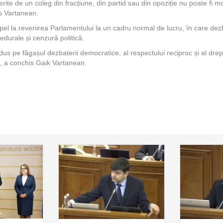
rite de un coleg din fracțiune, din partid sau din opoziție nu poate fi mot
us Vartanean.
el la revenirea Parlamentului la un cadru normal de lucru, în care dezba
edurale și cenzură politică.
us pe făgașul dezbaterii democratice, al respectului reciproc și al drep
”, a conchis Gaik Vartanean.