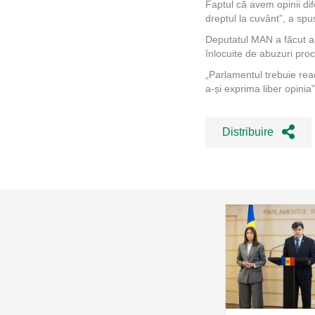
Faptul că avem opinii dife
dreptul la cuvânt”, a sp
Deputatul MAN a făcut ap
înlocuite de abuzuri proc
„Parlamentul trebuie read
a-și exprima liber opinia
Distribuire