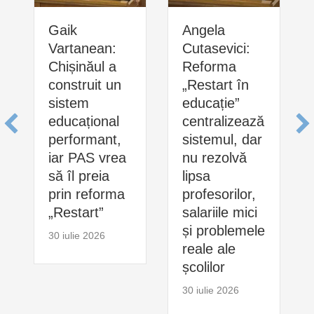
Gaik
Angela
Vartanean:
Cutasevici:
Chișinăul a
Reforma
construit un
„Restart în
sistem
educație”
educațional
centralizează
performant,
sistemul, dar
iar PAS vrea
nu rezolvă
să îl preia
lipsa
prin reforma
profesorilor,
„Restart”
salariile mici
și problemele
30 iulie 2026
reale ale
școlilor
30 iulie 2026