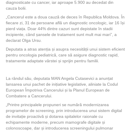
diagnosticate cu cancer, iar aproape 5.900 au decedat din
cauza bolii.
„Cancerul este a doua cauză de deces în Republica Moldova. În
fiecare zi, 31 de persoane află un diagnostic oncologic, iar 16 își
pierd viața. Doar 44% dintre cazuri sunt depistate în stadii
incipiente, când șansele de tratament sunt mult mai mari”, a
declarat Olga Ursu.
Deputata a atras atenția și asupra necesității unui sistem eficient
pentru oncologia pediatrică, care să asigure diagnostic rapid,
tratamente adaptate vârstei și sprijin pentru familii.
La rândul său, deputata MAN Angela Cutasevici a anunțat
lansarea unui pachet de inițiative legislative, aliniate la Codul
European Împotriva Cancerului și la Planul European de
Combatere a Cancerului.
„Printre principalele propuneri se numără modernizarea
programelor de screening, prin introducerea unui sistem digital
de invitație proactivă și dotarea spitalelor raionale cu
echipamente moderne, precum mamografe digitale și
colonoscoape, dar și introducerea screeningului pulmonar