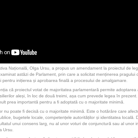
nativa Națională, Olga Ursu, a propus un amendament la proiectul de l
, examinat astăzi de Parlament, prin care a solicitat menținerea pragului 
și pentru inițierea și aprobarea finală a procesului de amalgamare.
nția că proiectul votat de majoritatea parlamentară permite adoptarea a
ilierilor aleși, în loc de două treimi, așa cum prevede legea în prezent. 
ult prea importantă pentru a fi adoptată cu o majoritate minimă.
or nu poate fi decisă cu o majoritate minimă. Este o hotărâre care afect
 publice, bugetele locale, competențele autorităților și identitatea loca
zultatul unui consens larg, nu al unor voturi de conjunctură sau al unor i
a Ursu.