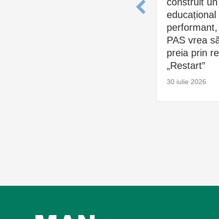
construit un
educațional
performant, 
PAS vrea să
preia prin r
„Restart”
30 iulie 2026