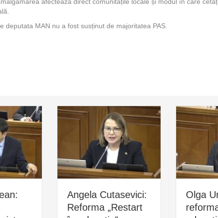
amalgamarea afectează direct comunitățile locale și modul în care cetățe
ală.
deputata MAN nu a fost susținut de majoritatea PAS.
ean:
Angela Cutasevici:
Olga U
Reforma „Restart
reforma