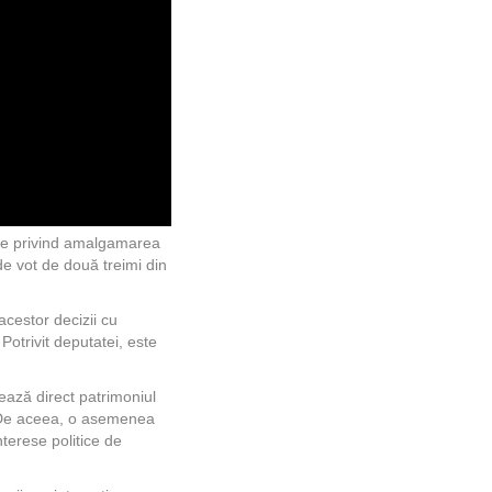
ege privind amalgamarea
de vot de două treimi din
cestor decizii cu
Potrivit deputatei, este
ează direct patrimoniul
lă. De aceea, o asemenea
nterese politice de