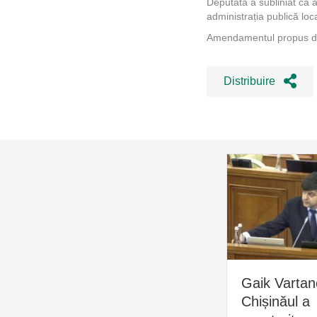
Deputata a subliniat că 
administrația publică loc
Amendamentul propus de 
Distribuire
Gaik Vartan
Chișinăul a