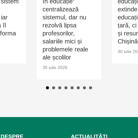
 sistem
în educație”
educaț
centralizează
extind
iar
sistemul, dar nu
educați
 îl
rezolvă lipsa
țară, ci
eforma
profesorilor,
și resu
salariile mici și
Chișină
problemele reale
30 iulie 2
ale școlilor
30 iulie 2026
DESPRE
ACTUALITĂȚI