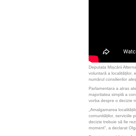
Deputata Mișcării Alter
voluntară a localităților
numărul consilierilor ale
Parlamentara a atras ate
majoritatea simplă a cons
vorba despre o decizie m
„Amalgamarea localitățil
comunităților, serviciile
decizie trebuie să fie re
moment”, a declarat Olg