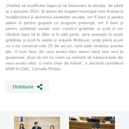
„Haideți să modificăm legea și ne întoarcem la situația de până
la 1 ianuarie 2015. Și atunci din bugetul municipal vom finanța și
învățământul și domeniul asistenței sociale, vor fi bani și pentru
salarii și pentru grupele cu program prelungit, vor fi bani și
pentru asistenții sociali, vom construi grădinițe și școli și vor
rămâne bani să le dăm și în altă parte, spre exemplu la acele
grădinițe și școli în satele și orașele Moldovei, unde până acum
nu s-au construit cele 25 de wc-uri, care este simbolul acestei
țări. O vom face, din vara anului viitor atunci când vom veni la
guvernare. doar că noi nu vrem ca oamenii să trăiască bine din
vara anului viitor, ci vrem chiar de mâine”, a declarat consilierul
MAN în CMC, Corneliu Pîntea.
Distribuire