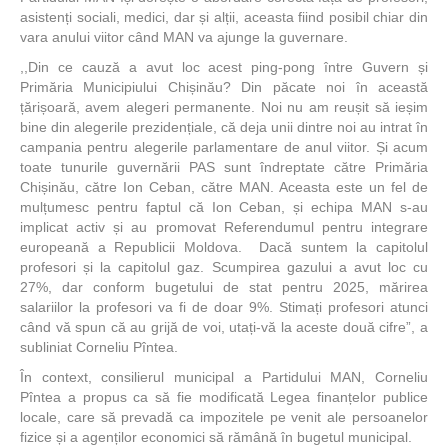
asistenți sociali, medici, dar și alții, aceasta fiind posibil chiar din
vara anului viitor când MAN va ajunge la guvernare.
,,Din ce cauză a avut loc acest ping-pong între Guvern și
Primăria Municipiului Chișinău? Din păcate noi în această
țărișoară, avem alegeri permanente. Noi nu am reușit să ieșim
bine din alegerile prezidențiale, că deja unii dintre noi au intrat în
campania pentru alegerile parlamentare de anul viitor. Și acum
toate tunurile guvernării PAS sunt îndreptate către Primăria
Chișinău, către Ion Ceban, către MAN. Aceasta este un fel de
mulțumesc pentru faptul că Ion Ceban, și echipa MAN s-au
implicat activ și au promovat Referendumul pentru integrare
europeană a Republicii Moldova. Dacă suntem la capitolul
profesori și la capitolul gaz. Scumpirea gazului a avut loc cu
27%, dar conform bugetului de stat pentru 2025, mărirea
salariilor la profesori va fi de doar 9%. Stimați profesori atunci
când vă spun că au grijă de voi, utați-vă la aceste două cifre”, a
subliniat Corneliu Pîntea.
În context, consilierul municipal a Partidului MAN, Corneliu
Pîntea a propus ca să fie modificată Legea finanțelor publice
locale, care să prevadă ca impozitele pe venit ale persoanelor
fizice și a agenților economici să rămână în bugetul municipal.