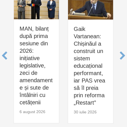
MAN, bilanț
Gaik
după prima
Vartanean:
sesiune din
Chișinăul a
2026:
construit un
inițiative
sistem
legislative,
educațional
zeci de
performant,
amendament
iar PAS vrea
e și sute de
să îl preia
întâlniri cu
prin reforma
cetățenii
„Restart”
6 august 2026
30 iulie 2026