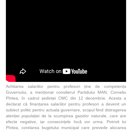
Achitarea salariilor pentru profesori ține de competența
Guvernului, a menționat consilierul Partidului MAN, Corneliu
Pîntea, în cadrul ședinței CMC din 12 decembrie. Acesta a
declarat că finanțarea salariilor pentru profesori a devenit un
subiect politic pentru actuala guvernare, scopul fiind distragerea
atenției populației de la scumpirea gazelor naturale, care are
efecte negative, iar consecințele încă vor urma. Potrivit lui
Pîntea, corelarea bugetului municipal care prevede alocarea