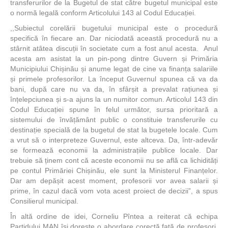
transferurilor de la Bugetul de stat către bugetul municipal este
o normă legală conform Articolului 143 al Codul Educației.
,,Subiectul corelării bugetului municipal este o procedură
specifică în fiecare an. Dar niciodată această procedură nu a
stârnit atâtea discuții în societate cum a fost anul acesta. Anul
acesta am asistat la un pin-pong dintre Guvern și Primăria
Municipiului Chișinău și anume legat de cine va finanța salariile
și primele profesorilor. La început Guvernul spunea că va da
bani, după care nu va da, în sfârșit a prevalat rațiunea și
înțelepciunea și s-a ajuns la un numitor comun. Articolul 143 din
Codul Educației spune în felul următor, sursa prioritară a
sistemului de învățământ public o constituie transferurile cu
destinație specială de la bugetul de stat la bugetele locale. Cum
a vrut să o interpreteze Guvernul, este altceva. Da, într-adevăr
se formează economii la administrațiile publice locale. Dar
trebuie să ținem cont că aceste economii nu se află ca lichidități
pe contul Primăriei Chișinău, ele sunt la Ministerul Finanțelor.
Dar am depășit acest moment, profesorii vor avea salarii și
prime, în cazul dacă vom vota acest proiect de decizii”, a spus
Consilierul municipal.
În altă ordine de idei, Corneliu Pîntea a reiterat că echipa
Partidului MAN își dorește o abordare corectă față de profesori,