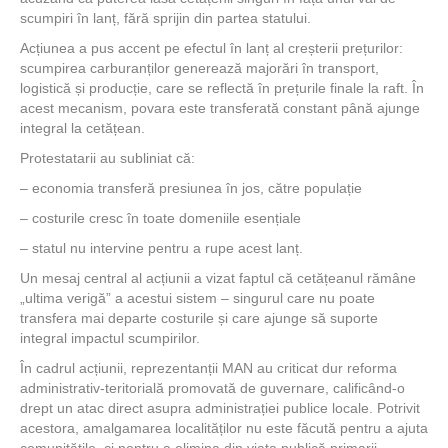
scumpiri în lanț, fără sprijin din partea statului.
Acțiunea a pus accent pe efectul în lanț al creșterii prețurilor:
scumpirea carburanților generează majorări în transport,
logistică și producție, care se reflectă în prețurile finale la raft. În
acest mecanism, povara este transferată constant până ajunge
integral la cetățean.
Protestatarii au subliniat că:
– economia transferă presiunea în jos, către populație
– costurile cresc în toate domeniile esențiale
– statul nu intervine pentru a rupe acest lanț.
Un mesaj central al acțiunii a vizat faptul că cetățeanul rămâne
„ultima verigă” a acestui sistem – singurul care nu poate
transfera mai departe costurile și care ajunge să suporte
integral impactul scumpirilor.
În cadrul acțiunii, reprezentanții MAN au criticat dur reforma
administrativ-teritorială promovată de guvernare, calificând-o
drept un atac direct asupra administrației publice locale. Potrivit
acestora, amalgamarea localităților nu este făcută pentru a ajuta