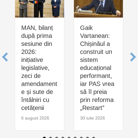
MAN, bilanț
Gaik
după prima
Vartanean:
sesiune din
Chișinăul a
2026:
construit un
inițiative
sistem
legislative,
educațional
zeci de
performant,
amendament
iar PAS vrea
e și sute de
să îl preia
întâlniri cu
prin reforma
cetățenii
„Restart”
6 august 2026
30 iulie 2026