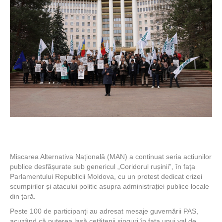
Mișcarea Alternativa Națională (MAN) a continuat seria acțiunilor
publice desfășurate sub genericul „Coridorul rușinii”, în fața
Parlamentului Republicii Moldova, cu un protest dedicat crizei
scumpirilor și atacului politic asupra administrației publice locale
din țară.
Peste 100 de participanți au adresat mesaje guvernării PAS,
acuzând că puterea lasă cetățenii singuri în fața unui val de