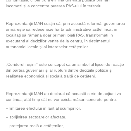
comunitățile, ci pentru a elimina din viața publică primarii
incomozi și a concentra puterea PAS-ului în teritoriu.
Reprezentanții MAN susțin că, prin această reformă, guvernarea
urmărește să redeseneze harta administrativă astfel încât în
localități să rămână doar primari loiali PAS, transformați în
executanți ai deciziilor venite de la centru, în detrimentul
autonomiei locale și al intereselor cetățenilor.
„Coridorul rușinii” este conceput ca un simbol al lipsei de reacție
din partea guvernării și al rupturii dintre deciziile politice și
realitatea economică și socială trăită de cetățeni.
Reprezentanții MAN au declarat că această serie de acțiuni va
continua, atât timp cât nu vor exista măsuri concrete pentru:
– limitarea efectului în lanț al scumpirilor,
– sprijinirea sectoarelor afectate,
– protejarea reală a cetățenilor,