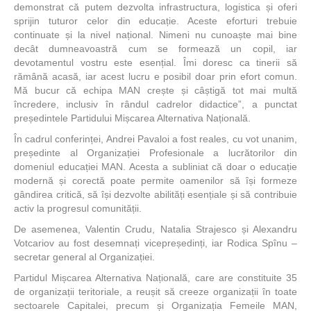
demonstrat că putem dezvolta infrastructura, logistica și oferi
sprijin tuturor celor din educație. Aceste eforturi trebuie
continuate și la nivel național. Nimeni nu cunoaște mai bine
decât dumneavoastră cum se formează un copil, iar
devotamentul vostru este esențial. Îmi doresc ca tinerii să
rămână acasă, iar acest lucru e posibil doar prin efort comun.
Mă bucur că echipa MAN crește și câștigă tot mai multă
încredere, inclusiv în rândul cadrelor didactice”, a punctat
președintele Partidului Mișcarea Alternativa Națională.
În cadrul conferinței, Andrei Pavaloi a fost reales, cu vot unanim,
președinte al Organizației Profesionale a lucrătorilor din
domeniul educației MAN. Acesta a subliniat că doar o educație
modernă și corectă poate permite oamenilor să își formeze
gândirea critică, să își dezvolte abilități esențiale și să contribuie
activ la progresul comunității.
De asemenea, Valentin Crudu, Natalia Strajesco și Alexandru
Votcariov au fost desemnați vicepreședinți, iar Rodica Spînu –
secretar general al Organizației.
Partidul Mișcarea Alternativa Națională, care are constituite 35
de organizații teritoriale, a reușit să creeze organizații în toate
sectoarele Capitalei, precum și Organizația Femeile MAN,