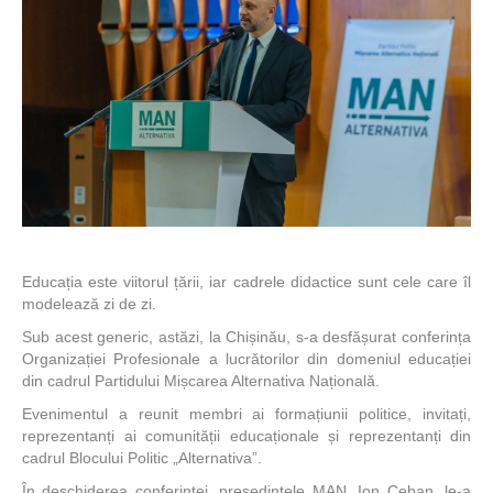
Educația este viitorul țării, iar cadrele didactice sunt cele care îl
modelează zi de zi.
Sub acest generic, astăzi, la Chișinău, s-a desfășurat conferința
Organizației Profesionale a lucrătorilor din domeniul educației
din cadrul Partidului Mișcarea Alternativa Națională.
Evenimentul a reunit membri ai formațiunii politice, invitați,
reprezentanți ai comunității educaționale și reprezentanți din
cadrul Blocului Politic „Alternativa”.
În deschiderea conferinței, președintele MAN, Ion Ceban, le-a