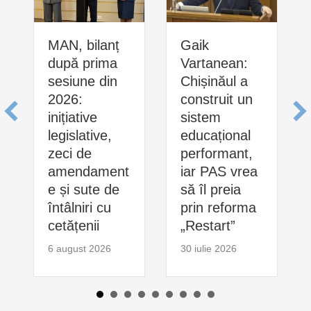
MAN, bilanț
Gaik
după prima
Vartanean:
sesiune din
Chișinăul a
2026:
construit un
inițiative
sistem
legislative,
educațional
zeci de
performant,
amendament
iar PAS vrea
e și sute de
să îl preia
întâlniri cu
prin reforma
cetățenii
„Restart”
6 august 2026
30 iulie 2026