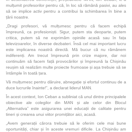
mulțumit profesorilor pentru că, în loc să rămână pasivi, au ales
să se implice activ pentru a contribui la schimbarea în bine a
țării noastre.
„Dragi profesori, vă mulțumesc pentru că facem echipă
împreună, ca profesioniști. Sigur, putem sta deoparte, putem
critica, putem să ne exprimăm opiniile acasă sau în fața
televizoarelor, în diverse dezbateri. Însă cel mai important lucru
este implicarea noastră directă. Mă bucur că nu rămânem
indiferenți. Am trecut împreună prin crize majore, dar noi
continuăm să facem față provocărilor și împreună la Chișinău
reușim să realizăm multe proiecte frumoase și așa trebuie să se
întâmple în toată țara.
Vă mulțumesc pentru dăruire, abnegație și efortul continuu de a
duce lucrurile înainte!”, a declarat liderul MAN.
În acest context, Ion Ceban a subliniat că unul dintre principalele
obiective ale colegilor din MAN și ale celor din Blocul
„Alternativa” este asigurarea unei educații de calitate pentru
tineri și crearea unui viitor promițător aici, acasă.
„Avem generații cărora trebuie să le oferim cele mai bune
oportunități, chiar și în aceste vremuri dificile. La Chișinău am